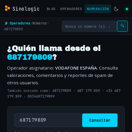
Sinologic
BLOG
OPERADORES
NUMERACIÓN
📡 Operadores
›
Números
›
🔍
687179809
¿Quién llama desde el
687179809
?
Operador asignatario:
VODAFONE ESPAÑA
. Consulta
valoraciones, comentarios y reportes de spam de
otros usuarios.
También buscado como:
687179809
·
687 179 809
·
+34 687
179 809
·
0034687179809
Consultar