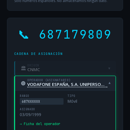
Solo números españoles. No almacenamos ningún dato.
📞 687179809
CADENA DE ASIGNACIÓN
ORIGEN
🏛
▾
CNMC
OPERADOR (ASIGNATARIO)
🟢
▾
VODAFONE ESPAÑA, S.A. UNIPERSONAL
RANGO
TIPO
Móvil
687XXXXXX
ASIGNADO
03/09/1999
→ Ficha del operador