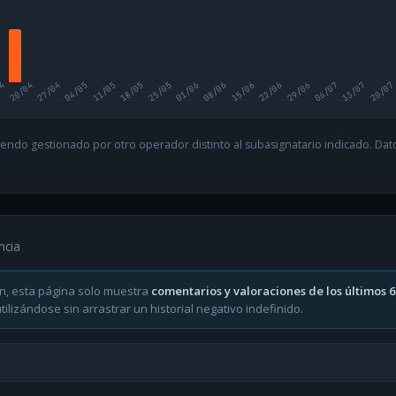
04
20/04
27/04
04/05
11/05
18/05
25/05
01/06
08/06
15/06
22/06
29/06
06/07
13/07
20/07
endo gestionado por otro operador distinto al subasignatario indicado. Datos
ncia
n, esta página solo muestra
comentarios y valoraciones de los últimos 
ilizándose sin arrastrar un historial negativo indefinido.