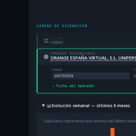
CADENA DE ASIGNACIÓN
ORIGEN
🏛
CNMC
OPERADOR (ASIGNATARIO)
🟢
ORANGE ESPAÑA VIRTUAL, S.L. UNIPE
RANGO
T
M
6847XXXXX
→ Ficha del operador
📊
Evolución semanal — últimos 6 meses
Cada barra representa una semana del último sem