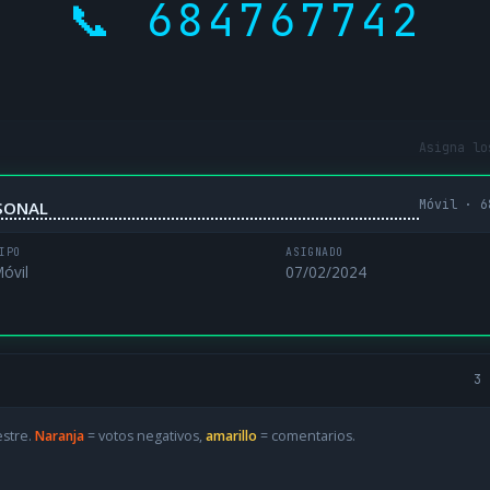
📞 684767742
Asigna lo
Móvil · 6
RSONAL
IPO
ASIGNADO
óvil
07/02/2024
3 
estre.
Naranja
= votos negativos,
amarillo
= comentarios.