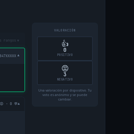
VALORACIÓN
▾
s rangos
👍
0
POSITIVO
▾
847XXXXX
😡
3
NEGATIVO
Una valoración por dispositivo. Tu
voto es anónimo y se puede
cambiar.
▾
😡 · 0 💬