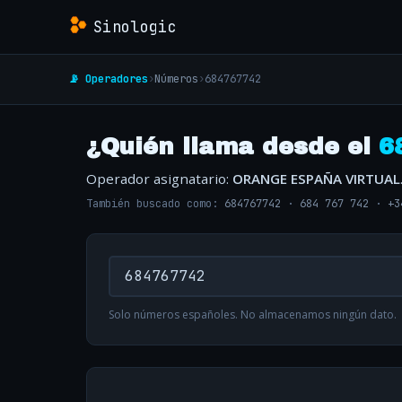
Sinologic
📡 Operadores
›
Números
›
684767742
¿Quién llama desde el
6
Operador asignatario:
ORANGE ESPAÑA VIRTUAL
También buscado como:
684767742
·
684 767 742
·
+3
Solo números españoles. No almacenamos ningún dato.