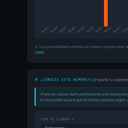
09/02
16/02
23/02
02/03
09/03
16/03
23/03
30/03
06/04
13/
⚠️ Tras portabilidad numérica el número puede estar si
CNMC
.
Comparte tu experie
💬 ¿CONOCES ESTE NÚMERO?
ℹ️ Para no causar daño permanente a la numeració
la vista pública para que el número pueda seguir ut
TIPO DE LLAMADA *