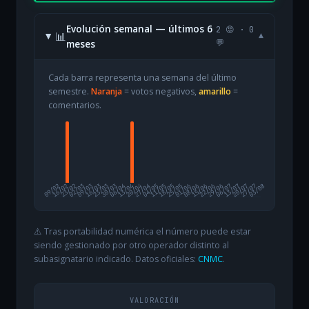
Evolución semanal — últimos 6
2 😡 · 0
📊
▾
meses
💬
Cada barra representa una semana del último
semestre.
Naranja
= votos negativos,
amarillo
=
comentarios.
09/02
16/02
23/02
02/03
09/03
16/03
23/03
30/03
06/04
13/04
20/04
27/04
04/05
11/05
18/05
25/05
01/06
08/06
15/06
22/06
29/06
06/07
13/07
20/07
27/07
03/08
⚠️ Tras portabilidad numérica el número puede estar
siendo gestionado por otro operador distinto al
subasignatario indicado. Datos oficiales:
CNMC
.
VALORACIÓN