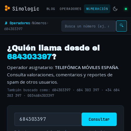
Sinologic
BLOG
OPERADORES
NUMERACIÓN
📡 Operadores
›
Números
›
🔍
684303397
¿Quién llama desde el
684303397
?
Operador asignatario:
TELEFÓNICA MÓVILES ESPAÑA
.
Consulta valoraciones, comentarios y reportes de
spam de otros usuarios.
También buscado como:
684303397
·
684 303 397
·
+34 684
303 397
·
0034684303397
Consultar