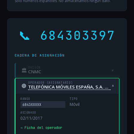
Solo números españoles. No almacenamos ningún dato.
📞 684303397
CADENA DE ASIGNACIÓN
ORIGEN
🏛
▾
CNMC
OPERADOR (ASIGNATARIO)
🟢
▾
TELEFÓNICA MÓVILES ESPAÑA, S.A. UNIPERSONAL
RANGO
TIPO
Móvil
6843XXXXX
ASIGNADO
02/11/2017
→ Ficha del operador