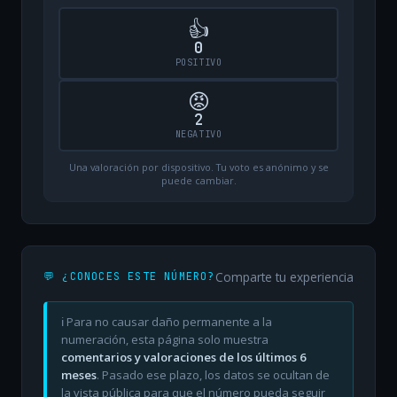
👍
0
POSITIVO
😡
2
NEGATIVO
Una valoración por dispositivo. Tu voto es anónimo y se
puede cambiar.
Comparte tu experiencia
💬 ¿CONOCES ESTE NÚMERO?
ℹ️ Para no causar daño permanente a la
numeración, esta página solo muestra
comentarios y valoraciones de los últimos 6
meses
. Pasado ese plazo, los datos se ocultan de
la vista pública para que el número pueda seguir