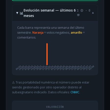
Evolución semanal — últimos 6
1 😡 · 0
📊
▾
meses
💬
Cada barra representa una semana del último
semestre.
Naranja
= votos negativos,
amarillo
=
comentarios.
09/02
16/02
23/02
02/03
09/03
16/03
23/03
30/03
06/04
13/04
20/04
27/04
04/05
11/05
18/05
25/05
01/06
08/06
15/06
22/06
29/06
06/07
13/07
20/07
27/07
03/08
⚠️ Tras portabilidad numérica el número puede estar
siendo gestionado por otro operador distinto al
subasignatario indicado. Datos oficiales:
CNMC
.
VALORACIÓN