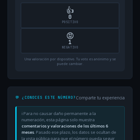
👍
0
POSITIVO
😡
1
NEGATIVO
Una valoración por dispositivo. Tu voto es anónimo y se
puede cambiar.
Comparte tu experiencia
💬 ¿CONOCES ESTE NÚMERO?
ℹ️ Para no causar daño permanente a la
numeración, esta página solo muestra
comentarios y valoraciones de los últimos 6
meses
. Pasado ese plazo, los datos se ocultan de
la vista pública para que el número pueda seguir