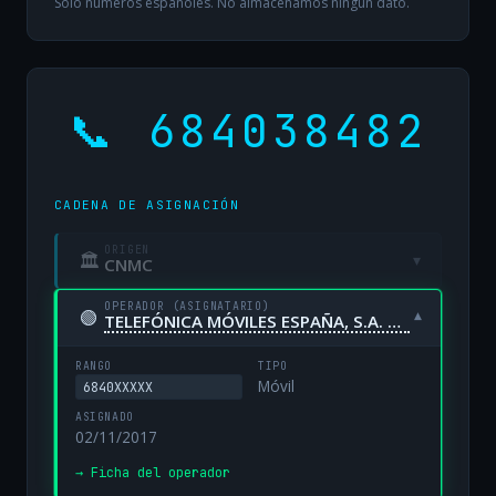
Solo números españoles. No almacenamos ningún dato.
📞 684038482
CADENA DE ASIGNACIÓN
ORIGEN
🏛
▾
CNMC
OPERADOR (ASIGNATARIO)
🟢
▾
TELEFÓNICA MÓVILES ESPAÑA, S.A. UNIPERSONAL
RANGO
TIPO
Móvil
6840XXXXX
ASIGNADO
02/11/2017
→ Ficha del operador