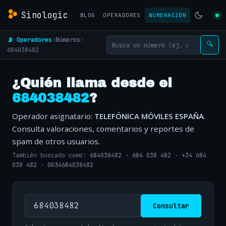
Sinologic
BLOG
OPERADORES
NUMERACIÓN
📡 Operadores
›
Números
›
🔍
684038482
¿Quién llama desde el
684038482
?
Operador asignatario:
TELEFÓNICA MÓVILES ESPAÑA
.
Consulta valoraciones, comentarios y reportes de
spam de otros usuarios.
También buscado como:
684038482
·
684 038 482
·
+34 684
038 482
·
0034684038482
Consultar