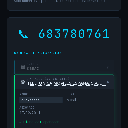
Solo números españoles. No almacenamos ningún dato.
📞 683780761
CADENA DE ASIGNACIÓN
ORIGEN
🏛
▾
CNMC
OPERADOR (ASIGNATARIO)
🟢
▾
TELEFÓNICA MÓVILES ESPAÑA, S.A. UNIPERSONAL
RANGO
TIPO
Móvil
6837XXXXX
ASIGNADO
17/02/2011
→ Ficha del operador