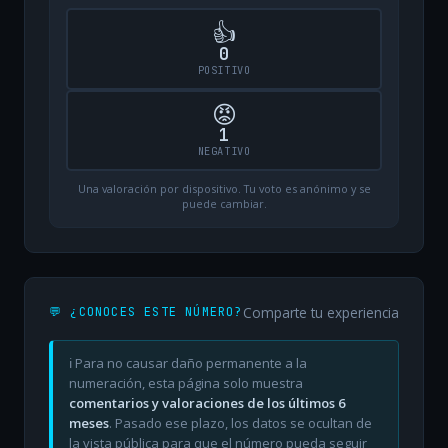
👍
0
POSITIVO
😡
1
NEGATIVO
Una valoración por dispositivo. Tu voto es anónimo y se
puede cambiar.
Comparte tu experiencia
💬 ¿CONOCES ESTE NÚMERO?
ℹ️ Para no causar daño permanente a la
numeración, esta página solo muestra
comentarios y valoraciones de los últimos 6
meses
. Pasado ese plazo, los datos se ocultan de
la vista pública para que el número pueda seguir