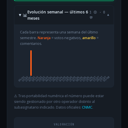
Evolución semanal — últimos 6
1 😡 · 0
📊
▾
meses
💬
Cada barra representa una semana del último
semestre.
Naranja
= votos negativos,
amarillo
=
comentarios.
09/02
16/02
23/02
02/03
09/03
16/03
23/03
30/03
06/04
13/04
20/04
27/04
04/05
11/05
18/05
25/05
01/06
08/06
15/06
22/06
29/06
06/07
13/07
20/07
27/07
03/08
⚠️ Tras portabilidad numérica el número puede estar
siendo gestionado por otro operador distinto al
subasignatario indicado. Datos oficiales:
CNMC
.
VALORACIÓN