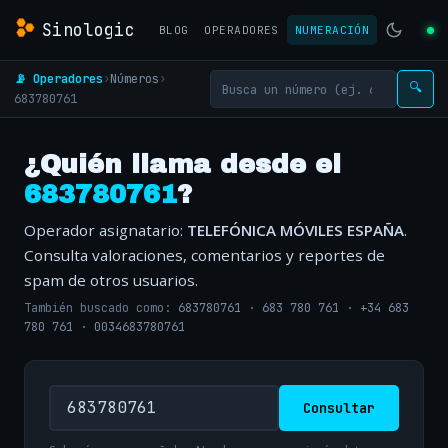
Sinologic
BLOG
OPERADORES
NUMERACIÓN
📡 Operadores
›
Números
›
🔍
683780761
¿Quién llama desde el
683780761
?
Operador asignatario:
TELEFÓNICA MÓVILES ESPAÑA
.
Consulta valoraciones, comentarios y reportes de
spam de otros usuarios.
También buscado como:
683780761
·
683 780 761
·
+34 683
780 761
·
0034683780761
Consultar