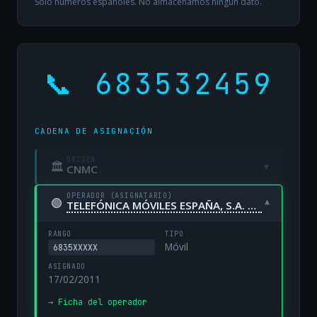
Solo números españoles. No almacenamos ningún dato.
📞 683532459
CADENA DE ASIGNACIÓN
ORIGEN
🏛
▾
CNMC
OPERADOR (ASIGNATARIO)
🟢
▾
TELEFÓNICA MÓVILES ESPAÑA, S.A. UNIPERSONAL
RANGO
TIPO
Móvil
6835XXXXX
ASIGNADO
17/02/2011
→ Ficha del operador