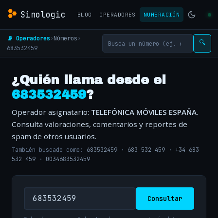
Sinologic
BLOG
OPERADORES
NUMERACIÓN
📡 Operadores
›
Números
›
🔍
683532459
¿Quién llama desde el
683532459
?
Operador asignatario:
TELEFÓNICA MÓVILES ESPAÑA
.
Consulta valoraciones, comentarios y reportes de
spam de otros usuarios.
También buscado como:
683532459
·
683 532 459
·
+34 683
532 459
·
0034683532459
Consultar