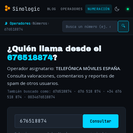
Sinologic
BLOG
OPERADORES
NUMERACIÓN
📡 Operadores
›
Números
›
🔍
676518874
¿Quién llama desde el
676518874
?
Operador asignatario:
TELEFÓNICA MÓVILES ESPAÑA
.
Consulta valoraciones, comentarios y reportes de
spam de otros usuarios.
También buscado como:
676518874
·
676 518 874
·
+34 676
518 874
·
0034676518874
Consultar