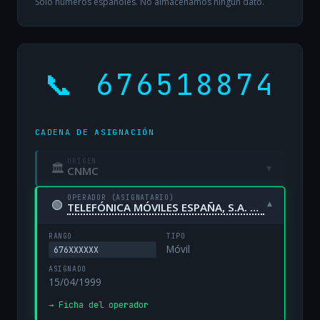
Solo números españoles. No almacenamos ningún dato.
📞 676518874
CADENA DE ASIGNACIÓN
ORIGEN
🏛
▾
CNMC
OPERADOR (ASIGNATARIO)
🟢
▾
TELEFÓNICA MÓVILES ESPAÑA, S.A. UNIPERSONAL
RANGO
TIPO
Móvil
676XXXXXX
ASIGNADO
15/04/1999
→ Ficha del operador