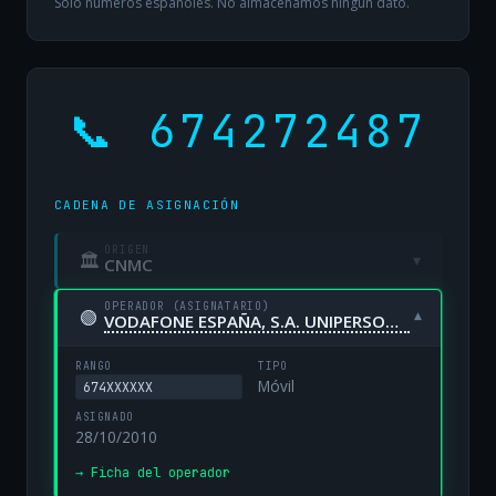
Solo números españoles. No almacenamos ningún dato.
📞 674272487
CADENA DE ASIGNACIÓN
ORIGEN
🏛
▾
CNMC
OPERADOR (ASIGNATARIO)
🟢
▾
VODAFONE ESPAÑA, S.A. UNIPERSONAL
RANGO
TIPO
Móvil
674XXXXXX
ASIGNADO
28/10/2010
→ Ficha del operador