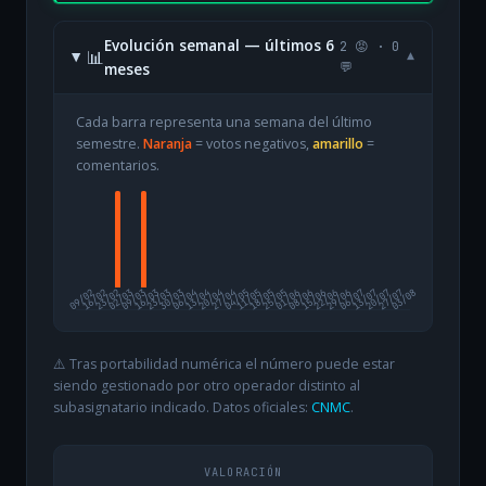
Evolución semanal — últimos 6
2 😡 · 0
📊
▾
meses
💬
Cada barra representa una semana del último
semestre.
Naranja
= votos negativos,
amarillo
=
comentarios.
09/02
16/02
23/02
02/03
09/03
16/03
23/03
30/03
06/04
13/04
20/04
27/04
04/05
11/05
18/05
25/05
01/06
08/06
15/06
22/06
29/06
06/07
13/07
20/07
27/07
03/08
⚠️ Tras portabilidad numérica el número puede estar
siendo gestionado por otro operador distinto al
subasignatario indicado. Datos oficiales:
CNMC
.
VALORACIÓN