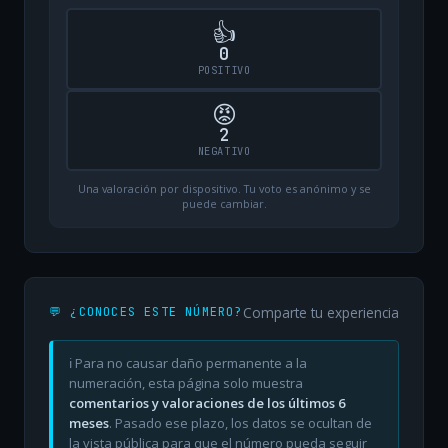
👍
0
POSITIVO
😡
2
NEGATIVO
Una valoración por dispositivo. Tu voto es anónimo y se
puede cambiar.
Comparte tu experiencia
💬 ¿CONOCES ESTE NÚMERO?
ℹ️ Para no causar daño permanente a la
numeración, esta página solo muestra
comentarios y valoraciones de los últimos 6
meses
. Pasado ese plazo, los datos se ocultan de
la vista pública para que el número pueda seguir