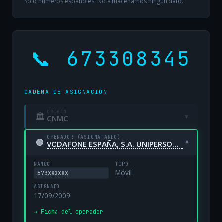
Solo números españoles. No almacenamos ningún dato.
📞 673308345
CADENA DE ASIGNACIÓN
ORIGEN
🏛
▾
CNMC
OPERADOR (ASIGNATARIO)
🟢
▾
VODAFONE ESPAÑA, S.A. UNIPERSONAL
RANGO
TIPO
Móvil
673XXXXXX
ASIGNADO
17/09/2009
→ Ficha del operador