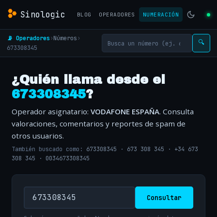
Sinologic
BLOG
OPERADORES
NUMERACIÓN
📡 Operadores
›
Números
›
🔍
673308345
¿Quién llama desde el
673308345
?
Operador asignatario:
VODAFONE ESPAÑA
. Consulta
valoraciones, comentarios y reportes de spam de
otros usuarios.
También buscado como:
673308345
·
673 308 345
·
+34 673
308 345
·
0034673308345
Consultar