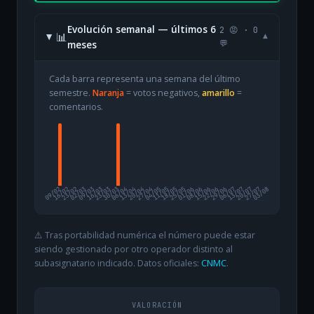
Evolución semanal — últimos 6
2 😡 · 0
📊
▾
meses
💬
Cada barra representa una semana del último
semestre.
Naranja
= votos negativos,
amarillo
=
comentarios.
09/02
16/02
23/02
02/03
09/03
16/03
23/03
30/03
06/04
13/04
20/04
27/04
04/05
11/05
18/05
25/05
01/06
08/06
15/06
22/06
29/06
06/07
13/07
20/07
27/07
03/08
⚠️ Tras portabilidad numérica el número puede estar
siendo gestionado por otro operador distinto al
subasignatario indicado. Datos oficiales:
CNMC
.
VALORACIÓN