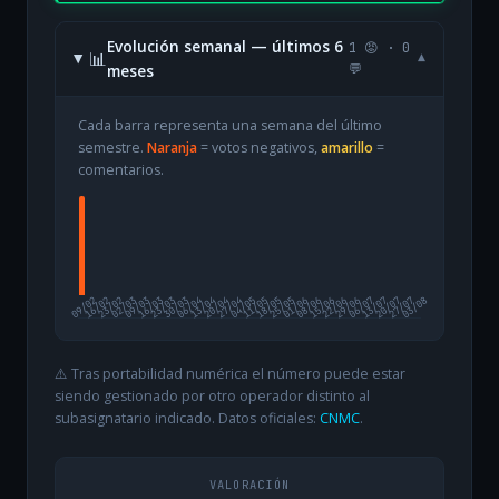
Evolución semanal — últimos 6
1 😡 · 0
📊
▾
meses
💬
Cada barra representa una semana del último
semestre.
Naranja
= votos negativos,
amarillo
=
comentarios.
09/02
16/02
23/02
02/03
09/03
16/03
23/03
30/03
06/04
13/04
20/04
27/04
04/05
11/05
18/05
25/05
01/06
08/06
15/06
22/06
29/06
06/07
13/07
20/07
27/07
03/08
⚠️ Tras portabilidad numérica el número puede estar
siendo gestionado por otro operador distinto al
subasignatario indicado. Datos oficiales:
CNMC
.
VALORACIÓN