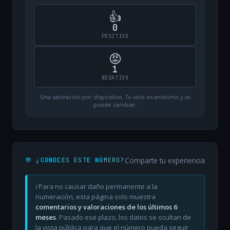
👍
0
POSITIVO
😡
1
NEGATIVO
Una valoración por dispositivo. Tu voto es anónimo y se
puede cambiar.
Comparte tu experiencia
💬 ¿CONOCES ESTE NÚMERO?
ℹ️ Para no causar daño permanente a la
numeración, esta página solo muestra
comentarios y valoraciones de los últimos 6
meses
. Pasado ese plazo, los datos se ocultan de
la vista pública para que el número pueda seguir