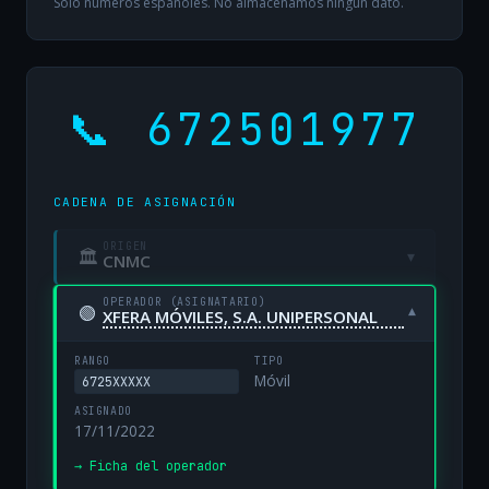
Solo números españoles. No almacenamos ningún dato.
📞 672501977
CADENA DE ASIGNACIÓN
ORIGEN
🏛
▾
CNMC
OPERADOR (ASIGNATARIO)
🟢
▾
XFERA MÓVILES, S.A. UNIPERSONAL
RANGO
TIPO
Móvil
6725XXXXX
ASIGNADO
17/11/2022
→ Ficha del operador