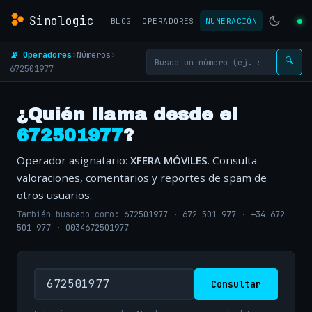
Sinologic
BLOG
OPERADORES
NUMERACIÓN
📡 Operadores
›
Números
›
🔍
672501977
¿Quién llama desde el
672501977
?
Operador asignatario:
XFERA MÓVILES
. Consulta
valoraciones, comentarios y reportes de spam de
otros usuarios.
También buscado como:
672501977
·
672 501 977
·
+34 672
501 977
·
0034672501977
Consultar