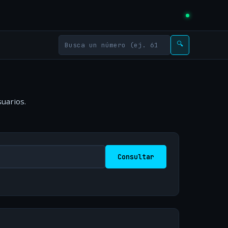
🔍
uarios.
Consultar