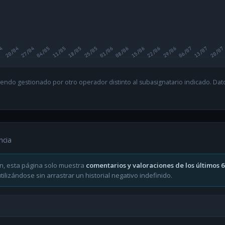
04
20/04
27/04
04/05
11/05
18/05
25/05
01/06
08/06
15/06
22/06
29/06
06/07
13/07
20/07
endo gestionado por otro operador distinto al subasignatario indicado. Datos
ncia
n, esta página solo muestra
comentarios y valoraciones de los últimos 
ilizándose sin arrastrar un historial negativo indefinido.