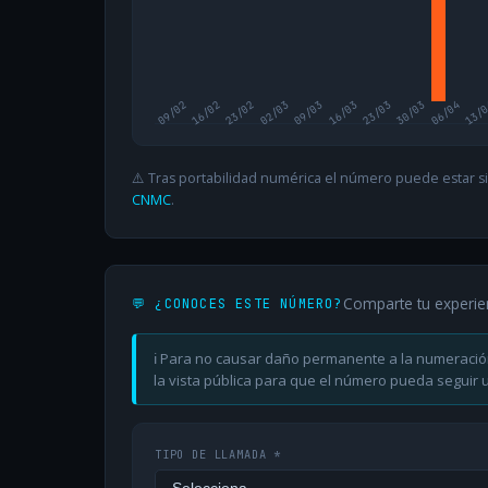
09/02
16/02
23/02
02/03
09/03
16/03
23/03
30/03
06/04
13/
⚠️ Tras portabilidad numérica el número puede estar si
CNMC
.
Comparte tu experie
💬 ¿CONOCES ESTE NÚMERO?
ℹ️ Para no causar daño permanente a la numeració
la vista pública para que el número pueda seguir ut
TIPO DE LLAMADA *