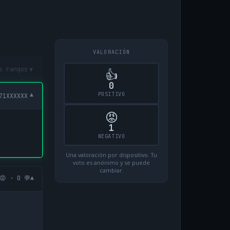
VALORACIÓN
▾
s rangos
👍
0
POSITIVO
▾
71XXXXXX
😡
1
NEGATIVO
Una valoración por dispositivo. Tu
voto es anónimo y se puede
cambiar.
▾
😡 · 0 💬