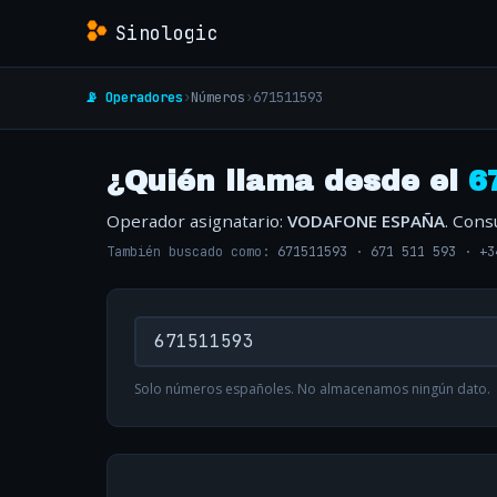
Sinologic
📡 Operadores
›
Números
›
671511593
¿Quién llama desde el
6
Operador asignatario:
VODAFONE ESPAÑA
. Cons
También buscado como:
671511593
·
671 511 593
·
+3
Solo números españoles. No almacenamos ningún dato.