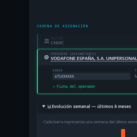
CADENA DE ASIGNACIÓN
ORIGEN
🏛
CNMC
OPERADOR (ASIGNATARIO)
🟢
VODAFONE ESPAÑA, S.A. UNIPERSONA
RANGO
T
M
671XXXXXX
→ Ficha del operador
📊
Evolución semanal — últimos 6 meses
Cada barra representa una semana del último sem