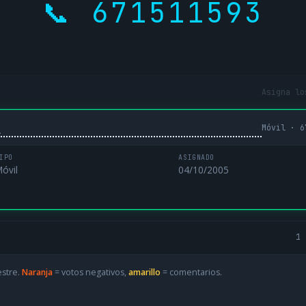
📞 671511593
Asigna lo
Móvil · 6
L
IPO
ASIGNADO
óvil
04/10/2005
1 
estre.
Naranja
= votos negativos,
amarillo
= comentarios.