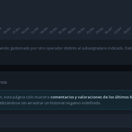
04
20/04
27/04
04/05
11/05
18/05
25/05
01/06
08/06
15/06
22/06
29/06
06/07
13/07
20/07
endo gestionado por otro operador distinto al subasignatario indicado. Datos
ncia
n, esta página solo muestra
comentarios y valoraciones de los últimos 
ilizándose sin arrastrar un historial negativo indefinido.