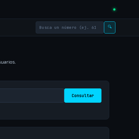
🔍
uarios.
Consultar