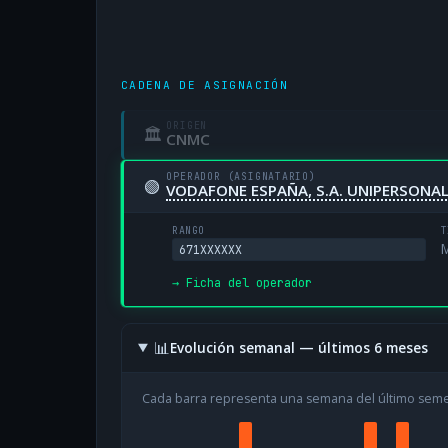
CADENA DE ASIGNACIÓN
ORIGEN
🏛
CNMC
OPERADOR (ASIGNATARIO)
🟢
VODAFONE ESPAÑA, S.A. UNIPERSONA
RANGO
T
M
671XXXXXX
→ Ficha del operador
📊
Evolución semanal — últimos 6 meses
Cada barra representa una semana del último sem