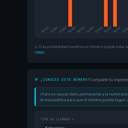
09/02
16/02
23/02
02/03
09/03
16/03
23/03
30/03
06/04
13/
⚠️ Tras portabilidad numérica el número puede estar si
CNMC
.
Comparte tu experie
💬 ¿CONOCES ESTE NÚMERO?
ℹ️ Para no causar daño permanente a la numeració
la vista pública para que el número pueda seguir ut
TIPO DE LLAMADA *