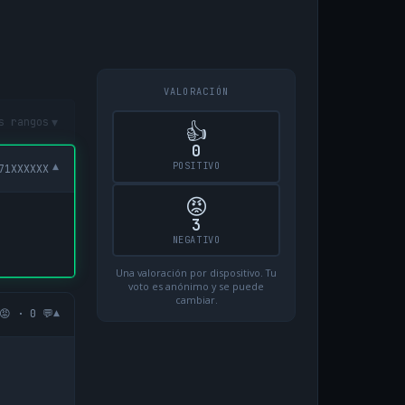
VALORACIÓN
▾
s rangos
👍
0
POSITIVO
▾
71XXXXXX
😡
3
NEGATIVO
Una valoración por dispositivo. Tu
voto es anónimo y se puede
cambiar.
▾
😡 · 0 💬