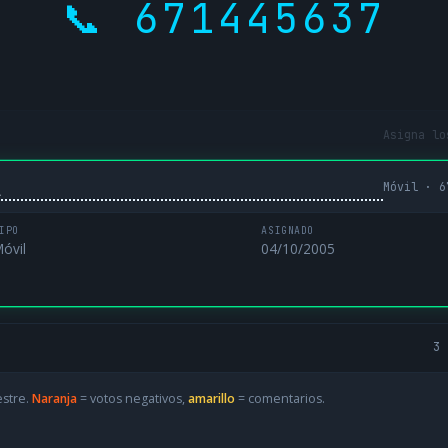
📞 671445637
Asigna lo
Móvil · 6
L
IPO
ASIGNADO
óvil
04/10/2005
3 
estre.
Naranja
= votos negativos,
amarillo
= comentarios.