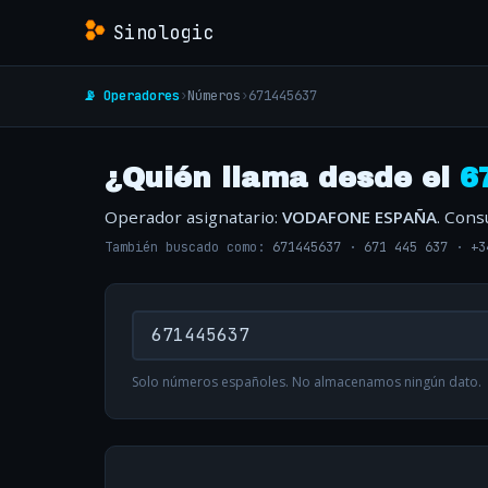
Sinologic
📡 Operadores
›
Números
›
671445637
¿Quién llama desde el
6
Operador asignatario:
VODAFONE ESPAÑA
. Cons
También buscado como:
671445637
·
671 445 637
·
+3
Solo números españoles. No almacenamos ningún dato.