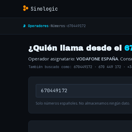
Sinologic
📡 Operadores
›
Números
›
670449172
¿Quién llama desde el
6
Operador asignatario:
VODAFONE ESPAÑA
. Cons
También buscado como:
670449172
·
670 449 172
·
+3
Solo números españoles. No almacenamos ningún dato.