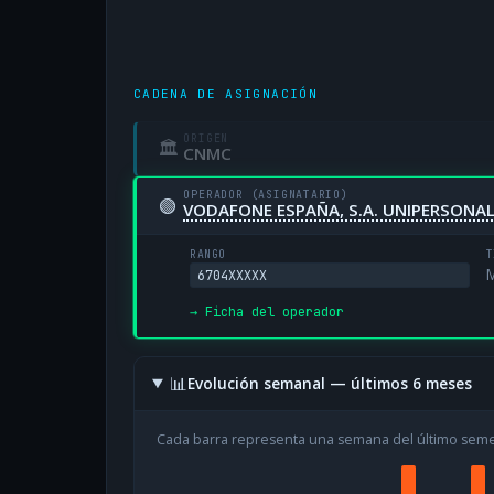
CADENA DE ASIGNACIÓN
ORIGEN
🏛
CNMC
OPERADOR (ASIGNATARIO)
🟢
VODAFONE ESPAÑA, S.A. UNIPERSONA
RANGO
T
M
6704XXXXX
→ Ficha del operador
📊
Evolución semanal — últimos 6 meses
Cada barra representa una semana del último sem