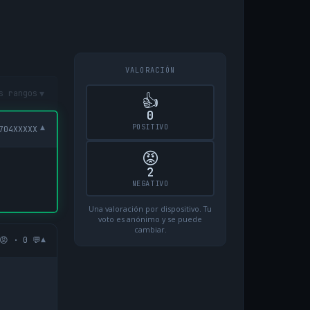
VALORACIÓN
▾
s rangos
👍
0
POSITIVO
▾
704XXXXX
😡
2
NEGATIVO
Una valoración por dispositivo. Tu
voto es anónimo y se puede
cambiar.
▾
😡 · 0 💬