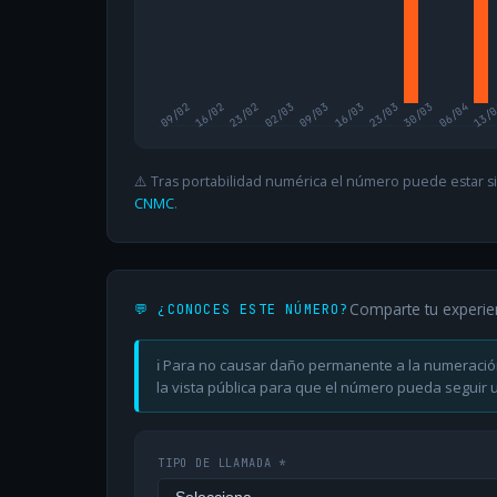
09/02
16/02
23/02
02/03
09/03
16/03
23/03
30/03
06/04
13/
⚠️ Tras portabilidad numérica el número puede estar si
CNMC
.
Comparte tu experie
💬 ¿CONOCES ESTE NÚMERO?
ℹ️ Para no causar daño permanente a la numeració
la vista pública para que el número pueda seguir ut
TIPO DE LLAMADA *