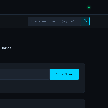
🔍
uarios.
Consultar