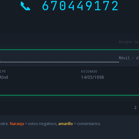
📞 670449172
Asigna lo
Móvil · 6
L
IPO
ASIGNADO
óvil
14/05/1998
2 
estre.
Naranja
= votos negativos,
amarillo
= comentarios.