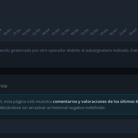
04
20/04
27/04
04/05
11/05
18/05
25/05
01/06
08/06
15/06
22/06
29/06
06/07
13/07
20/07
endo gestionado por otro operador distinto al subasignatario indicado. Datos
ncia
n, esta página solo muestra
comentarios y valoraciones de los últimos 
ilizándose sin arrastrar un historial negativo indefinido.