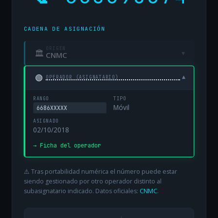
CADENA DE ASIGNACIÓN
ORIGEN
🏛
▾
CNMC
🟢
▾
OPERADOR (ASIGNATARIO)
RANGO
TIPO
Móvil
6686XXXXX
ASIGNADO
02/10/2018
→ Ficha del operador
⚠️ Tras portabilidad numérica el número puede estar
siendo gestionado por otro operador distinto al
subasignatario indicado. Datos oficiales:
CNMC
.