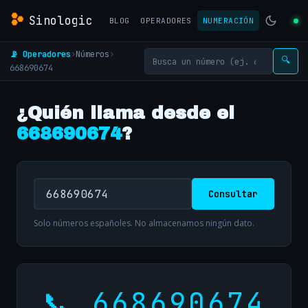
Sinologic
BLOG
OPERADORES
NUMERACIÓN
📡 Operadores
›
Números
›
🔍
668690674
¿Quién llama desde el
668690674
?
Consultar
Solo números españoles. No almacenamos ningún dato.
📞 668690674