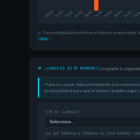
09/02
16/02
23/02
02/03
09/03
16/03
23/03
30/03
06/04
13/
⚠️ Tras portabilidad numérica el número puede estar si
CNMC
.
Comparte tu experie
💬 ¿CONOCES ESTE NÚMERO?
ℹ️ Para no causar daño permanente a la numeració
la vista pública para que el número pueda seguir ut
TIPO DE LLAMADA *
¿DE QUÉ EMPRESA O PERSONA ES ESTE NÚMERO?
(O