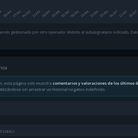
04
20/04
27/04
04/05
11/05
18/05
25/05
01/06
08/06
15/06
22/06
29/06
06/07
13/07
20/07
endo gestionado por otro operador distinto al subasignatario indicado. Datos
ncia
n, esta página solo muestra
comentarios y valoraciones de los últimos 
ilizándose sin arrastrar un historial negativo indefinido.
PCIONAL)