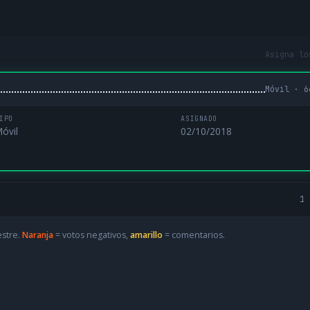
Asigna lo
Móvil · 6
IPO
ASIGNADO
óvil
02/10/2018
1 
estre.
Naranja
= votos negativos,
amarillo
= comentarios.