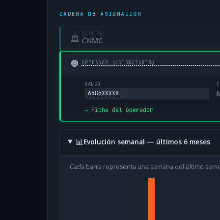
CADENA DE ASIGNACIÓN
ORIGEN
🏛
CNMC
🟢
OPERADOR (ASIGNATARIO)
RANGO
T
M
6686XXXXX
→ Ficha del operador
📊
Evolución semanal — últimos 6 meses
Cada barra representa una semana del último sem