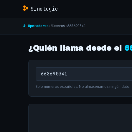
Sinologic
📡 Operadores
›
Números
›
668690341
¿Quién llama desde el
6
Solo números españoles. No almacenamos ningún dato.