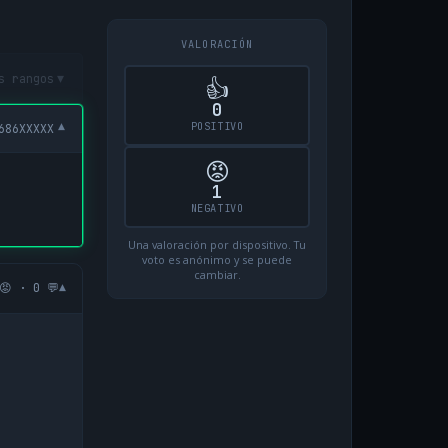
VALORACIÓN
▾
s rangos
👍
0
▾
POSITIVO
686XXXXX
😡
1
NEGATIVO
Una valoración por dispositivo. Tu
voto es anónimo y se puede
cambiar.
▾
😡 · 0 💬