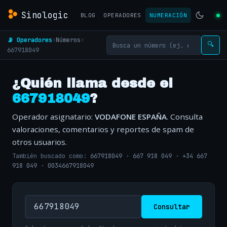
Sinologic
BLOG
OPERADORES
NUMERACIÓN
📡 Operadores
›
Números
›
🔍
667918049
¿Quién llama desde el
667918049
?
Operador asignatario:
VODAFONE ESPAÑA
. Consulta
valoraciones, comentarios y reportes de spam de
otros usuarios.
También buscado como:
667918049
·
667 918 049
·
+34 667
918 049
·
0034667918049
Consultar