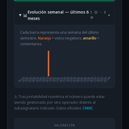
Evolución semanal — últimos 6
1 😡 · 0
📊
▾
meses
💬
Cada barra representa una semana del último
semestre.
Naranja
= votos negativos,
amarillo
=
comentarios.
09/02
16/02
23/02
02/03
09/03
16/03
23/03
30/03
06/04
13/04
20/04
27/04
04/05
11/05
18/05
25/05
01/06
08/06
15/06
22/06
29/06
06/07
13/07
20/07
27/07
03/08
⚠️ Tras portabilidad numérica el número puede estar
siendo gestionado por otro operador distinto al
subasignatario indicado. Datos oficiales:
CNMC
.
VALORACIÓN