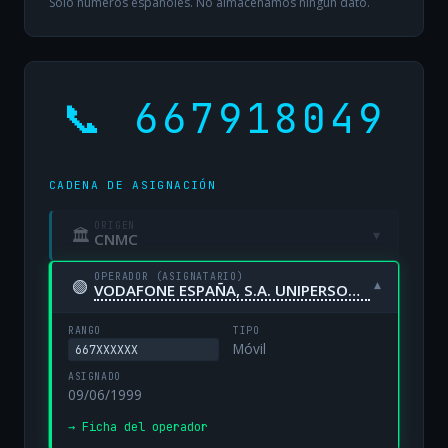
Solo números españoles. No almacenamos ningún dato.
📞 667918049
CADENA DE ASIGNACIÓN
ORIGEN
🏛
▾
CNMC
OPERADOR (ASIGNATARIO)
🟢
▾
VODAFONE ESPAÑA, S.A. UNIPERSONAL
RANGO
TIPO
Móvil
667XXXXXX
ASIGNADO
09/06/1999
→ Ficha del operador