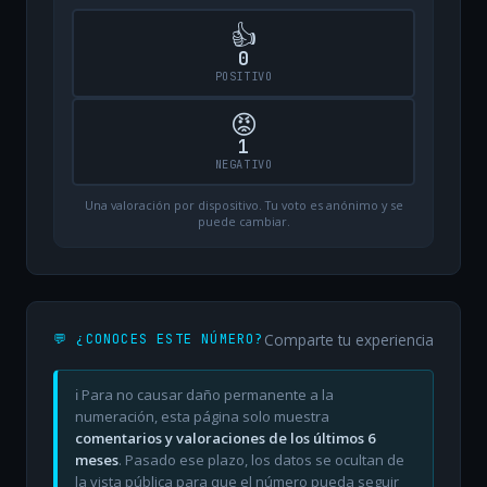
👍
0
POSITIVO
😡
1
NEGATIVO
Una valoración por dispositivo. Tu voto es anónimo y se
puede cambiar.
Comparte tu experiencia
💬 ¿CONOCES ESTE NÚMERO?
ℹ️ Para no causar daño permanente a la
numeración, esta página solo muestra
comentarios y valoraciones de los últimos 6
meses
. Pasado ese plazo, los datos se ocultan de
la vista pública para que el número pueda seguir