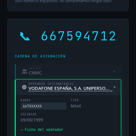
Solo números españoles. No almacenamos ningún dato.
📞 667594712
CADENA DE ASIGNACIÓN
ORIGEN
🏛
▾
CNMC
OPERADOR (ASIGNATARIO)
🟢
▾
VODAFONE ESPAÑA, S.A. UNIPERSONAL
RANGO
TIPO
Móvil
667XXXXXX
ASIGNADO
09/06/1999
→ Ficha del operador