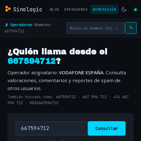
Sinologic
BLOG
OPERADORES
NUMERACIÓN
📡 Operadores
›
Números
›
🔍
667594712
¿Quién llama desde el
667594712
?
Operador asignatario:
VODAFONE ESPAÑA
. Consulta
valoraciones, comentarios y reportes de spam de
otros usuarios.
También buscado como:
667594712
·
667 594 712
·
+34 667
594 712
·
0034667594712
Consultar