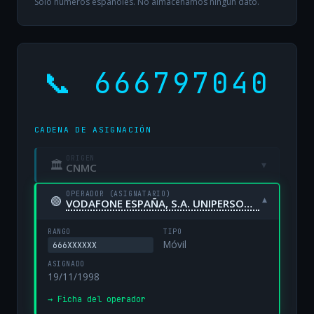
Solo números españoles. No almacenamos ningún dato.
📞 666797040
CADENA DE ASIGNACIÓN
ORIGEN
🏛
▾
CNMC
OPERADOR (ASIGNATARIO)
🟢
▾
VODAFONE ESPAÑA, S.A. UNIPERSONAL
RANGO
TIPO
Móvil
666XXXXXX
ASIGNADO
19/11/1998
→ Ficha del operador