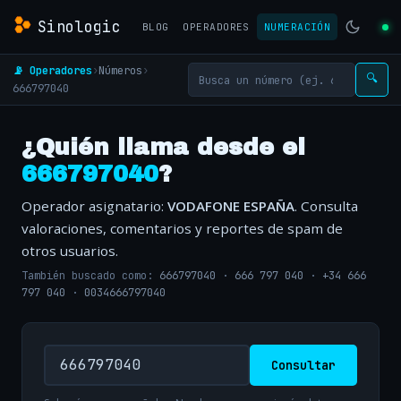
Sinologic
BLOG
OPERADORES
NUMERACIÓN
📡 Operadores
›
Números
›
🔍
666797040
¿Quién llama desde el
666797040
?
Operador asignatario:
VODAFONE ESPAÑA
. Consulta
valoraciones, comentarios y reportes de spam de
otros usuarios.
También buscado como:
666797040
·
666 797 040
·
+34 666
797 040
·
0034666797040
Consultar