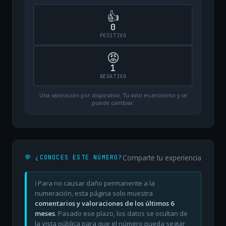
👍
0
POSITIVO
😡
1
NEGATIVO
Una valoración por dispositivo. Tu voto es anónimo y se
puede cambiar.
Comparte tu experiencia
💬 ¿CONOCES ESTE NÚMERO?
ℹ️ Para no causar daño permanente a la
numeración, esta página solo muestra
comentarios y valoraciones de los últimos 6
meses
. Pasado ese plazo, los datos se ocultan de
la vista pública para que el número pueda seguir