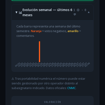
Evolución semanal — últimos 6
1 😡 · 0
📊
▾
meses
💬
Cada barra representa una semana del último
semestre.
Naranja
= votos negativos,
amarillo
=
comentarios.
09/02
16/02
23/02
02/03
09/03
16/03
23/03
30/03
06/04
13/04
20/04
27/04
04/05
11/05
18/05
25/05
01/06
08/06
15/06
22/06
29/06
06/07
13/07
20/07
27/07
03/08
⚠️ Tras portabilidad numérica el número puede estar
siendo gestionado por otro operador distinto al
subasignatario indicado. Datos oficiales:
CNMC
.
VALORACIÓN