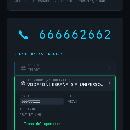
Solo números españoles. No almacenamos ningún dato.
📞 666662662
CADENA DE ASIGNACIÓN
ORIGEN
🏛
▾
CNMC
OPERADOR (ASIGNATARIO)
🟢
▾
VODAFONE ESPAÑA, S.A. UNIPERSONAL
RANGO
TIPO
Móvil
666XXXXXX
ASIGNADO
19/11/1998
→ Ficha del operador