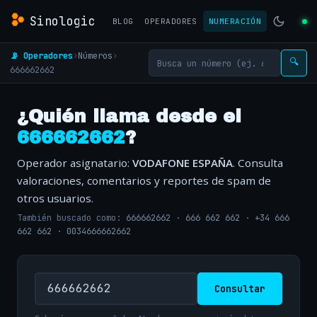
Sinologic
BLOG
OPERADORES
NUMERACIÓN
📡 Operadores
›
Números
›
🔍
666662662
¿Quién llama desde el
666662662
?
Operador asignatario:
VODAFONE ESPAÑA
. Consulta
valoraciones, comentarios y reportes de spam de
otros usuarios.
También buscado como:
666662662
·
666 662 662
·
+34 666
662 662
·
0034666662662
Consultar