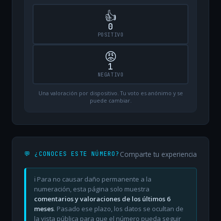
👍
0
POSITIVO
😡
1
NEGATIVO
Una valoración por dispositivo. Tu voto es anónimo y se
puede cambiar.
Comparte tu experiencia
💬 ¿CONOCES ESTE NÚMERO?
ℹ️ Para no causar daño permanente a la
numeración, esta página solo muestra
comentarios y valoraciones de los últimos 6
meses
. Pasado ese plazo, los datos se ocultan de
la vista pública para que el número pueda seguir