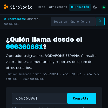
Sinologic
BLOG
OPERADORES
NUMERACIÓN
📡 Operadores
›
Números
›
🔍
666360861
¿Quién llama desde el
666360861
?
Operador asignatario:
VODAFONE ESPAÑA
. Consulta
valoraciones, comentarios y reportes de spam de
otros usuarios.
También buscado como:
666360861
·
666 360 861
·
+34 666
360 861
·
0034666360861
Consultar