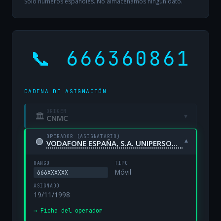
Solo números españoles. No almacenamos ningún dato.
📞 666360861
CADENA DE ASIGNACIÓN
ORIGEN
🏛
▾
CNMC
OPERADOR (ASIGNATARIO)
🟢
▾
VODAFONE ESPAÑA, S.A. UNIPERSONAL
RANGO
TIPO
Móvil
666XXXXXX
ASIGNADO
19/11/1998
→ Ficha del operador