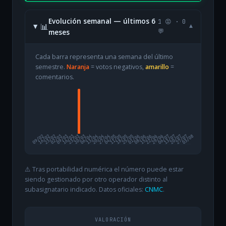
Evolución semanal — últimos 6
1 😡 · 0
📊
▾
meses
💬
Cada barra representa una semana del último
semestre.
Naranja
= votos negativos,
amarillo
=
comentarios.
09/02
16/02
23/02
02/03
09/03
16/03
23/03
30/03
06/04
13/04
20/04
27/04
04/05
11/05
18/05
25/05
01/06
08/06
15/06
22/06
29/06
06/07
13/07
20/07
27/07
03/08
⚠️ Tras portabilidad numérica el número puede estar
siendo gestionado por otro operador distinto al
subasignatario indicado. Datos oficiales:
CNMC
.
VALORACIÓN