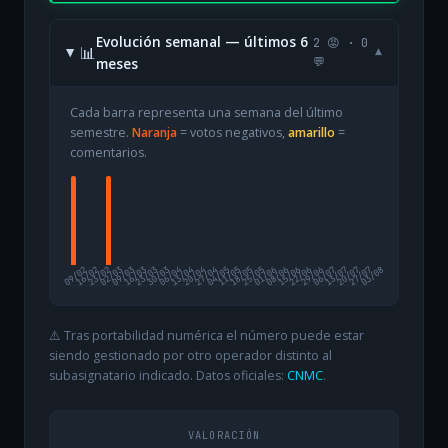
Evolución semanal — últimos 6
2 😡 · 0
📊
▾
meses
💬
Cada barra representa una semana del último
semestre.
Naranja
= votos negativos,
amarillo
=
comentarios.
09/02
16/02
23/02
02/03
09/03
16/03
23/03
30/03
06/04
13/04
20/04
27/04
04/05
11/05
18/05
25/05
01/06
08/06
15/06
22/06
29/06
06/07
13/07
20/07
27/07
03/08
⚠️ Tras portabilidad numérica el número puede estar
siendo gestionado por otro operador distinto al
subasignatario indicado. Datos oficiales:
CNMC
.
VALORACIÓN