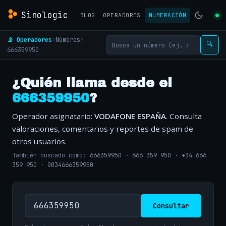
Sinologic
BLOG
OPERADORES
NUMERACIÓN
📡 Operadores
›
Números
›
🔍
666359950
¿Quién llama desde el
666359950
?
Operador asignatario:
VODAFONE ESPAÑA
. Consulta
valoraciones, comentarios y reportes de spam de
otros usuarios.
También buscado como:
666359950
·
666 359 950
·
+34 666
359 950
·
0034666359950
Consultar