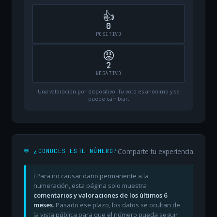
👍
0
POSITIVO
😡
2
NEGATIVO
Una valoración por dispositivo. Tu voto es anónimo y se
puede cambiar.
Comparte tu experiencia
💬 ¿CONOCES ESTE NÚMERO?
ℹ️ Para no causar daño permanente a la
numeración, esta página solo muestra
comentarios y valoraciones de los últimos 6
meses
. Pasado ese plazo, los datos se ocultan de
la vista pública para que el número pueda seguir