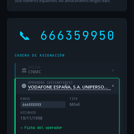
Solo números españoles. No almacenamos ningún dato.
📞 666359950
CADENA DE ASIGNACIÓN
ORIGEN
🏛
▾
CNMC
OPERADOR (ASIGNATARIO)
🟢
▾
VODAFONE ESPAÑA, S.A. UNIPERSONAL
RANGO
TIPO
Móvil
666XXXXXX
ASIGNADO
19/11/1998
→ Ficha del operador