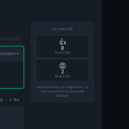
VALORACIÓN
▾
s rangos
👍
0
POSITIVO
▾
63XXXXXX
😡
2
NEGATIVO
Una valoración por dispositivo. Tu
voto es anónimo y se puede
cambiar.
▾
😡 · 0 💬