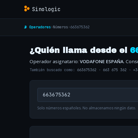
Sinologic
📡 Operadores
›
Números
›
663675362
¿Quién llama desde el
6
Operador asignatario:
VODAFONE ESPAÑA
. Cons
También buscado como:
663675362
·
663 675 362
·
+3
Solo números españoles. No almacenamos ningún dato.