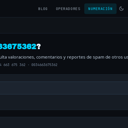
BLOG
OPERADORES
NUMERACIÓN
63675362
?
ulta valoraciones, comentarios y reportes de spam de otros us
4 663 675 362
·
0034663675362