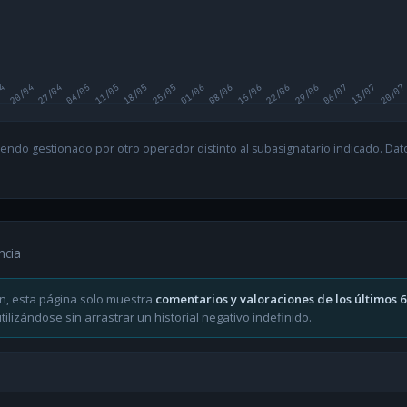
04
20/04
27/04
04/05
11/05
18/05
25/05
01/06
08/06
15/06
22/06
29/06
06/07
13/07
20/07
endo gestionado por otro operador distinto al subasignatario indicado. Datos
ncia
n, esta página solo muestra
comentarios y valoraciones de los últimos 
ilizándose sin arrastrar un historial negativo indefinido.