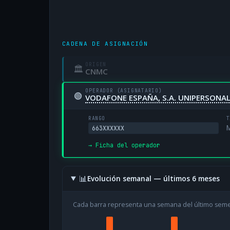
CADENA DE ASIGNACIÓN
ORIGEN
🏛
CNMC
OPERADOR (ASIGNATARIO)
🟢
VODAFONE ESPAÑA, S.A. UNIPERSONA
RANGO
T
M
663XXXXXX
→ Ficha del operador
📊
Evolución semanal — últimos 6 meses
Cada barra representa una semana del último sem