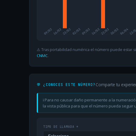
09/02
16/02
23/02
02/03
09/03
16/03
23/03
30/03
06/04
13/
⚠️ Tras portabilidad numérica el número puede estar si
CNMC
.
Comparte tu experie
💬 ¿CONOCES ESTE NÚMERO?
ℹ️ Para no causar daño permanente a la numeració
la vista pública para que el número pueda seguir ut
TIPO DE LLAMADA *