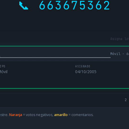
📞 663675362
Asigna lo
Móvil · 6
L
IPO
ASIGNADO
óvil
04/10/2005
2 
estre.
Naranja
= votos negativos,
amarillo
= comentarios.