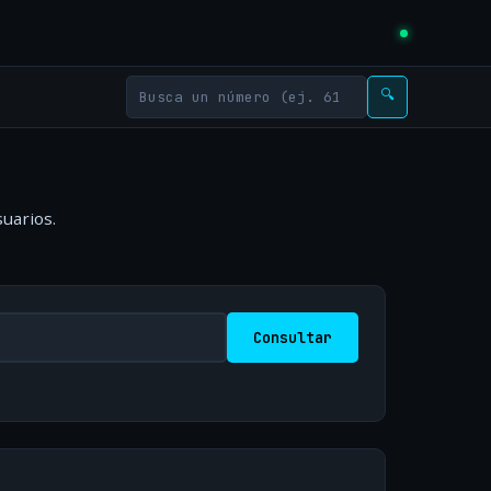
🔍
uarios.
Consultar