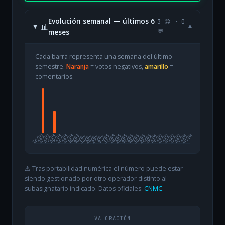
Evolución semanal — últimos 6
3 😡 · 0
📊
▾
meses
💬
Cada barra representa una semana del último
semestre.
Naranja
= votos negativos,
amarillo
=
comentarios.
16/02
23/02
02/03
09/03
16/03
23/03
30/03
06/04
13/04
20/04
27/04
04/05
11/05
18/05
25/05
01/06
08/06
15/06
22/06
29/06
06/07
13/07
20/07
27/07
03/08
10/08
⚠️ Tras portabilidad numérica el número puede estar
siendo gestionado por otro operador distinto al
subasignatario indicado. Datos oficiales:
CNMC
.
VALORACIÓN