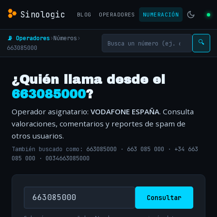
Sinologic
BLOG
OPERADORES
NUMERACIÓN
📡 Operadores
›
Números
›
🔍
663085000
¿Quién llama desde el
663085000
?
Operador asignatario:
VODAFONE ESPAÑA
. Consulta
valoraciones, comentarios y reportes de spam de
otros usuarios.
También buscado como:
663085000
·
663 085 000
·
+34 663
085 000
·
0034663085000
Consultar