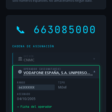
Solo números españoles. No almacenamos ningún dato.
📞 663085000
CADENA DE ASIGNACIÓN
ORIGEN
🏛
▾
CNMC
OPERADOR (ASIGNATARIO)
🟢
▾
VODAFONE ESPAÑA, S.A. UNIPERSONAL
RANGO
TIPO
Móvil
663XXXXXX
ASIGNADO
04/10/2005
→ Ficha del operador