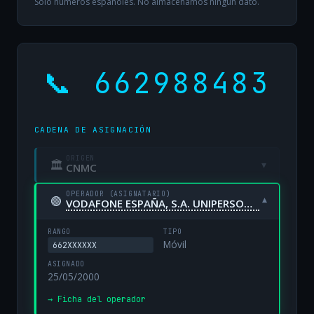
Solo números españoles. No almacenamos ningún dato.
📞 662988483
CADENA DE ASIGNACIÓN
ORIGEN
🏛
▾
CNMC
OPERADOR (ASIGNATARIO)
🟢
▾
VODAFONE ESPAÑA, S.A. UNIPERSONAL
RANGO
TIPO
Móvil
662XXXXXX
ASIGNADO
25/05/2000
→ Ficha del operador