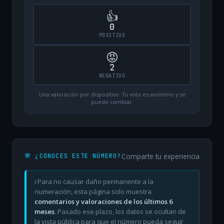
👍
0
POSITIVO
😡
2
NEGATIVO
Una valoración por dispositivo. Tu voto es anónimo y se
puede cambiar.
Comparte tu experiencia
💬 ¿CONOCES ESTE NÚMERO?
ℹ️ Para no causar daño permanente a la
numeración, esta página solo muestra
comentarios y valoraciones de los últimos 6
meses
. Pasado ese plazo, los datos se ocultan de
la vista pública para que el número pueda seguir