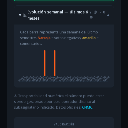
Evolución semanal — últimos 6
2 😡 · 0
📊
▾
meses
💬
Cada barra representa una semana del último
semestre.
Naranja
= votos negativos,
amarillo
=
comentarios.
09/02
16/02
23/02
02/03
09/03
16/03
23/03
30/03
06/04
13/04
20/04
27/04
04/05
11/05
18/05
25/05
01/06
08/06
15/06
22/06
29/06
06/07
13/07
20/07
27/07
03/08
⚠️ Tras portabilidad numérica el número puede estar
siendo gestionado por otro operador distinto al
subasignatario indicado. Datos oficiales:
CNMC
.
VALORACIÓN