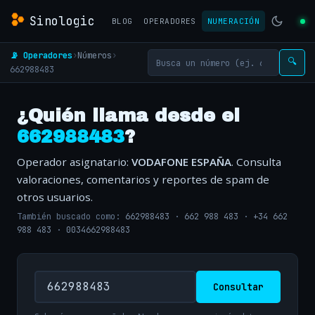
Sinologic
BLOG
OPERADORES
NUMERACIÓN
📡 Operadores
›
Números
›
🔍
662988483
¿Quién llama desde el
662988483
?
Operador asignatario:
VODAFONE ESPAÑA
. Consulta
valoraciones, comentarios y reportes de spam de
otros usuarios.
También buscado como:
662988483
·
662 988 483
·
+34 662
988 483
·
0034662988483
Consultar