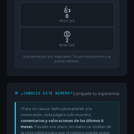
👍
0
POSITIVO
😡
2
NEGATIVO
Una valoración por dispositivo. Tu voto es anónimo y se
puede cambiar.
Comparte tu experiencia
💬 ¿CONOCES ESTE NÚMERO?
ℹ️ Para no causar daño permanente a la
numeración, esta página solo muestra
comentarios y valoraciones de los últimos 6
meses
. Pasado ese plazo, los datos se ocultan de
la vista pública para que el número pueda seguir