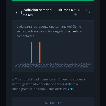
Evolución semanal — últimos 6
2 😡 · 0
📊
▾
meses
💬
Cada barra representa una semana del último
semestre.
Naranja
= votos negativos,
amarillo
=
comentarios.
09/02
16/02
23/02
02/03
09/03
16/03
23/03
30/03
06/04
13/04
20/04
27/04
04/05
11/05
18/05
25/05
01/06
08/06
15/06
22/06
29/06
06/07
13/07
20/07
27/07
03/08
⚠️ Tras portabilidad numérica el número puede estar
siendo gestionado por otro operador distinto al
subasignatario indicado. Datos oficiales:
CNMC
.
VALORACIÓN