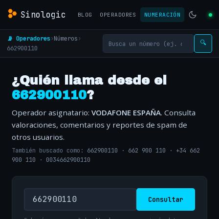
Sinologic
BLOG
OPERADORES
NUMERACIÓN
📡 Operadores
›
Números
›
🔍
662900110
¿Quién llama desde el
662900110
?
Operador asignatario:
VODAFONE ESPAÑA
. Consulta
valoraciones, comentarios y reportes de spam de
otros usuarios.
También buscado como:
662900110
·
662 900 110
·
+34 662
900 110
·
0034662900110
Consultar