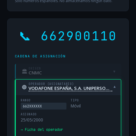
Solo números españoles. No almacenamos ningún dato.
📞 662900110
CADENA DE ASIGNACIÓN
ORIGEN
🏛
▾
CNMC
OPERADOR (ASIGNATARIO)
🟢
▾
VODAFONE ESPAÑA, S.A. UNIPERSONAL
RANGO
TIPO
Móvil
662XXXXXX
ASIGNADO
25/05/2000
→ Ficha del operador