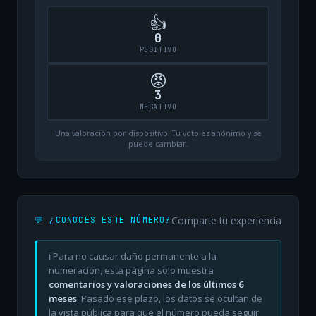
👍
0
POSITIVO
😡
3
NEGATIVO
Una valoración por dispositivo. Tu voto es anónimo y se
puede cambiar.
Comparte tu experiencia
💬 ¿CONOCES ESTE NÚMERO?
ℹ️ Para no causar daño permanente a la
numeración, esta página solo muestra
comentarios y valoraciones de los últimos 6
meses
. Pasado ese plazo, los datos se ocultan de
la vista pública para que el número pueda seguir