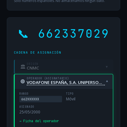
Solo números españoles. No almacenamos ningún dato.
📞 662337029
CADENA DE ASIGNACIÓN
ORIGEN
🏛
▾
CNMC
OPERADOR (ASIGNATARIO)
🟢
▾
VODAFONE ESPAÑA, S.A. UNIPERSONAL
RANGO
TIPO
Móvil
662XXXXXX
ASIGNADO
25/05/2000
→ Ficha del operador