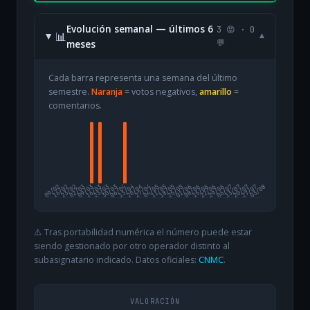
Evolución semanal — últimos 6
3 😡 · 0
📊
▾
meses
💬
Cada barra representa una semana del último
semestre.
Naranja
= votos negativos,
amarillo
=
comentarios.
09/02
16/02
23/02
02/03
09/03
16/03
23/03
30/03
06/04
13/04
20/04
27/04
04/05
11/05
18/05
25/05
01/06
08/06
15/06
22/06
29/06
06/07
13/07
20/07
27/07
03/08
⚠️ Tras portabilidad numérica el número puede estar
siendo gestionado por otro operador distinto al
subasignatario indicado. Datos oficiales:
CNMC
.
VALORACIÓN