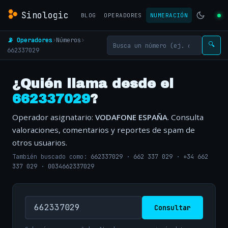
Sinologic
BLOG
OPERADORES
NUMERACIÓN
📡 Operadores
›
Números
›
🔍
662337029
¿Quién llama desde el
662337029
?
Operador asignatario:
VODAFONE ESPAÑA
. Consulta
valoraciones, comentarios y reportes de spam de
otros usuarios.
También buscado como:
662337029
·
662 337 029
·
+34 662
337 029
·
0034662337029
Consultar