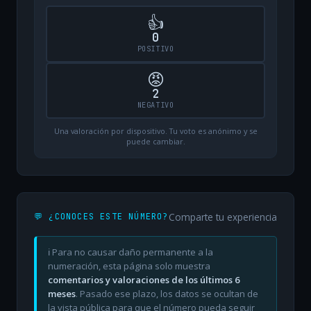
👍
0
POSITIVO
😡
2
NEGATIVO
Una valoración por dispositivo. Tu voto es anónimo y se
puede cambiar.
Comparte tu experiencia
💬 ¿CONOCES ESTE NÚMERO?
ℹ️ Para no causar daño permanente a la
numeración, esta página solo muestra
comentarios y valoraciones de los últimos 6
meses
. Pasado ese plazo, los datos se ocultan de
la vista pública para que el número pueda seguir