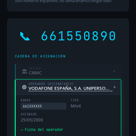
Solo números españoles. No almacenamos ningún dato.
📞 661550890
CADENA DE ASIGNACIÓN
ORIGEN
🏛
▾
CNMC
OPERADOR (ASIGNATARIO)
🟢
▾
VODAFONE ESPAÑA, S.A. UNIPERSONAL
RANGO
TIPO
Móvil
661XXXXXX
ASIGNADO
25/05/2000
→ Ficha del operador