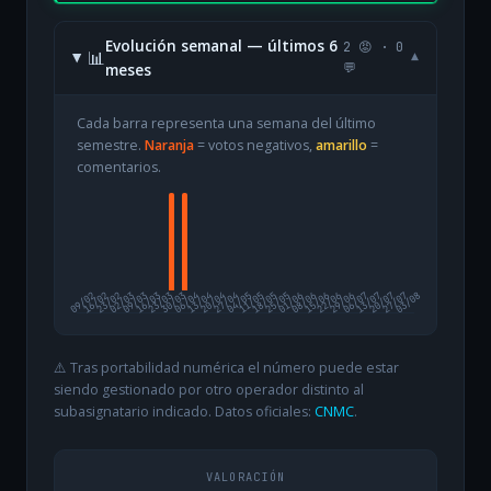
Evolución semanal — últimos 6
2 😡 · 0
📊
▾
meses
💬
Cada barra representa una semana del último
semestre.
Naranja
= votos negativos,
amarillo
=
comentarios.
09/02
16/02
23/02
02/03
09/03
16/03
23/03
30/03
06/04
13/04
20/04
27/04
04/05
11/05
18/05
25/05
01/06
08/06
15/06
22/06
29/06
06/07
13/07
20/07
27/07
03/08
⚠️ Tras portabilidad numérica el número puede estar
siendo gestionado por otro operador distinto al
subasignatario indicado. Datos oficiales:
CNMC
.
VALORACIÓN