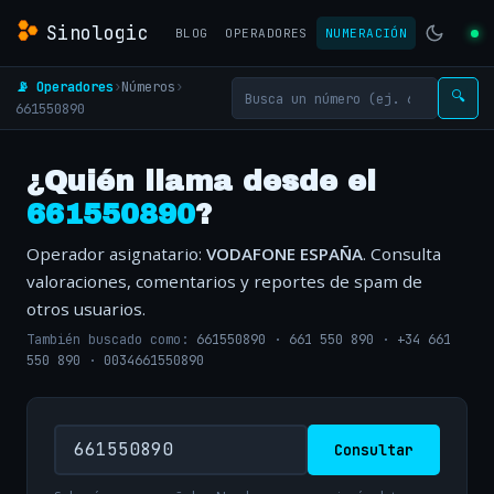
Sinologic
BLOG
OPERADORES
NUMERACIÓN
📡 Operadores
›
Números
›
🔍
661550890
¿Quién llama desde el
661550890
?
Operador asignatario:
VODAFONE ESPAÑA
. Consulta
valoraciones, comentarios y reportes de spam de
otros usuarios.
También buscado como:
661550890
·
661 550 890
·
+34 661
550 890
·
0034661550890
Consultar