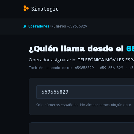
Sinologic
📡 Operadores
›
Números
›
659656829
¿Quién llama desde el
6
Operador asignatario:
TELEFÓNICA MÓVILES ES
También buscado como:
659656829
·
659 656 829
·
+3
Solo números españoles. No almacenamos ningún dato.