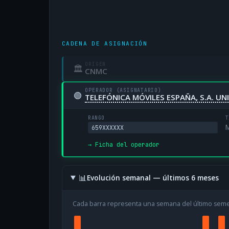
CADENA DE ASIGNACIÓN
ORIGEN
🏛
CNMC
OPERADOR (ASIGNATARIO)
🟢
TELEFÓNICA MÓVILES ESPAÑA, S.A. U
RANGO
T
M
659XXXXXX
→ Ficha del operador
📊
Evolución semanal — últimos 6 meses
Cada barra representa una semana del último sem