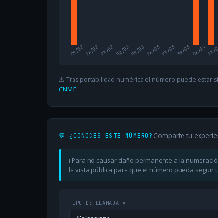
09/02
16/02
23/02
02/03
09/03
16/03
23/03
30/03
06/04
13/
⚠️ Tras portabilidad numérica el número puede estar si
CNMC
.
Comparte tu experie
💬 ¿CONOCES ESTE NÚMERO?
ℹ️ Para no causar daño permanente a la numeració
la vista pública para que el número pueda seguir ut
TIPO DE LLAMADA *