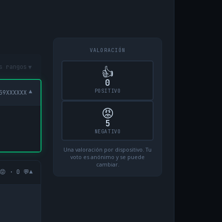
VALORACIÓN
▾
s rangos
👍
0
POSITIVO
▾
59XXXXXX
😡
5
NEGATIVO
Una valoración por dispositivo. Tu
voto es anónimo y se puede
cambiar.
▾
😡 · 0 💬