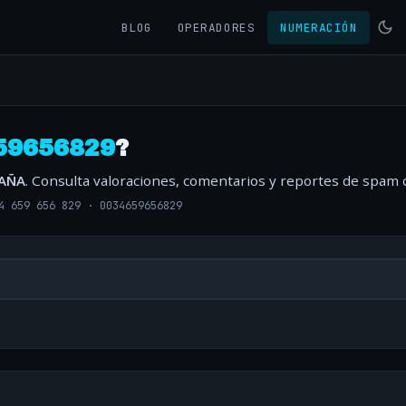
BLOG
OPERADORES
NUMERACIÓN
59656829
?
PAÑA
. Consulta valoraciones, comentarios y reportes de spam 
4 659 656 829
·
0034659656829