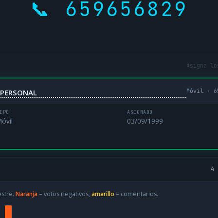
📞 659656829
Asigna lo
Móvil · 6
NIPERSONAL
IPO
ASIGNADO
óvil
03/09/1999
4 
estre.
Naranja
= votos negativos,
amarillo
= comentarios.