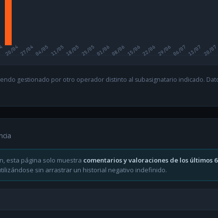
04
20/04
27/04
04/05
11/05
18/05
25/05
01/06
08/06
15/06
22/06
29/06
06/07
13/07
20/07
endo gestionado por otro operador distinto al subasignatario indicado. Datos
ncia
n, esta página solo muestra
comentarios y valoraciones de los últimos 
ilizándose sin arrastrar un historial negativo indefinido.