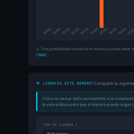
09/02
16/02
23/02
02/03
09/03
16/03
23/03
30/03
06/04
13/
⚠️ Tras portabilidad numérica el número puede estar si
CNMC
.
Comparte tu experie
💬 ¿CONOCES ESTE NÚMERO?
ℹ️ Para no causar daño permanente a la numeració
la vista pública para que el número pueda seguir ut
TIPO DE LLAMADA *