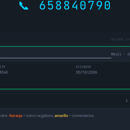
📞 658840790
Asigna lo
Móvil · 6
IPO
ASIGNADO
óvil
30/10/2006
1 
estre.
Naranja
= votos negativos,
amarillo
= comentarios.