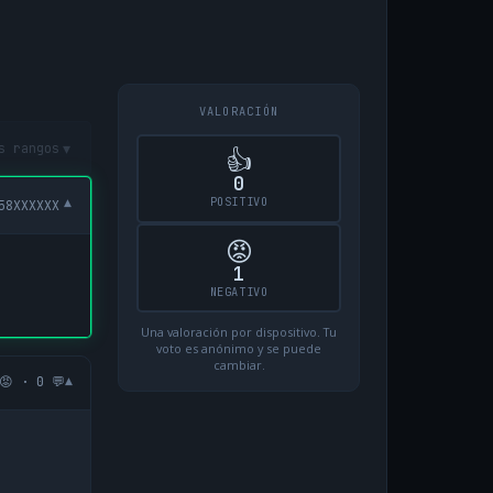
VALORACIÓN
▾
s rangos
👍
0
POSITIVO
▾
58XXXXXX
😡
1
NEGATIVO
Una valoración por dispositivo. Tu
voto es anónimo y se puede
cambiar.
▾
😡 · 0 💬