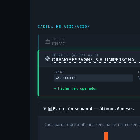
CADENA DE ASIGNACIÓN
ORIGEN
🏛
CNMC
OPERADOR (ASIGNATARIO)
🟢
ORANGE ESPAGNE, S.A. UNIPERSONAL
RANGO
T
M
658XXXXXX
→ Ficha del operador
📊
Evolución semanal — últimos 6 meses
Cada barra representa una semana del último sem