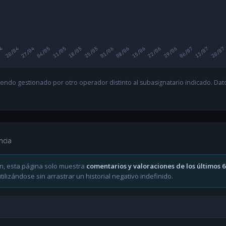
04
20/04
27/04
04/05
11/05
18/05
25/05
01/06
08/06
15/06
22/06
29/06
06/07
13/07
20/07
endo gestionado por otro operador distinto al subasignatario indicado. Datos
ncia
n, esta página solo muestra
comentarios y valoraciones de los últimos 
ilizándose sin arrastrar un historial negativo indefinido.