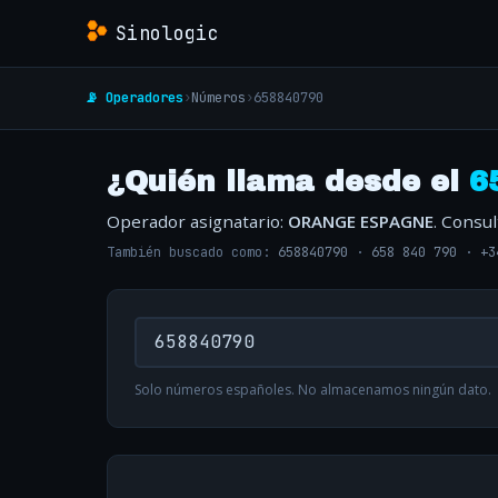
Sinologic
📡 Operadores
›
Números
›
658840790
¿Quién llama desde el
6
Operador asignatario:
ORANGE ESPAGNE
. Consu
También buscado como:
658840790
·
658 840 790
·
+3
Solo números españoles. No almacenamos ningún dato.