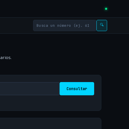
🔍
arios.
Consultar