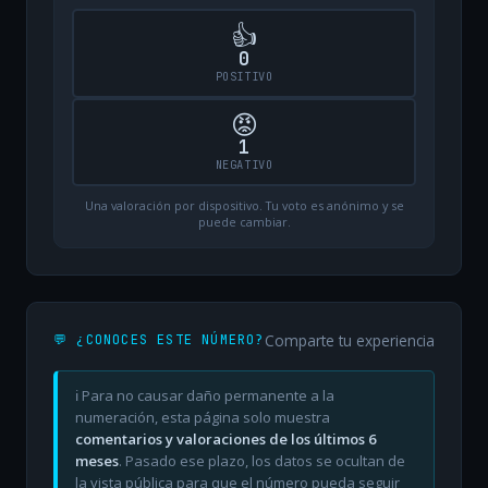
👍
0
POSITIVO
😡
1
NEGATIVO
Una valoración por dispositivo. Tu voto es anónimo y se
puede cambiar.
Comparte tu experiencia
💬 ¿CONOCES ESTE NÚMERO?
ℹ️ Para no causar daño permanente a la
numeración, esta página solo muestra
comentarios y valoraciones de los últimos 6
meses
. Pasado ese plazo, los datos se ocultan de
la vista pública para que el número pueda seguir