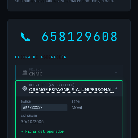
Solo números españoles. No almacenamos ningún dato.
📞 658129608
CADENA DE ASIGNACIÓN
ORIGEN
🏛
▾
CNMC
OPERADOR (ASIGNATARIO)
🟢
▾
ORANGE ESPAGNE, S.A. UNIPERSONAL
RANGO
TIPO
Móvil
658XXXXXX
ASIGNADO
30/10/2006
→ Ficha del operador