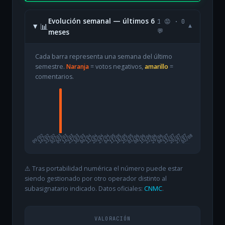
Evolución semanal — últimos 6
1 😡 · 0
📊
▾
meses
💬
Cada barra representa una semana del último
semestre.
Naranja
= votos negativos,
amarillo
=
comentarios.
09/02
16/02
23/02
02/03
09/03
16/03
23/03
30/03
06/04
13/04
20/04
27/04
04/05
11/05
18/05
25/05
01/06
08/06
15/06
22/06
29/06
06/07
13/07
20/07
27/07
03/08
⚠️ Tras portabilidad numérica el número puede estar
siendo gestionado por otro operador distinto al
subasignatario indicado. Datos oficiales:
CNMC
.
VALORACIÓN