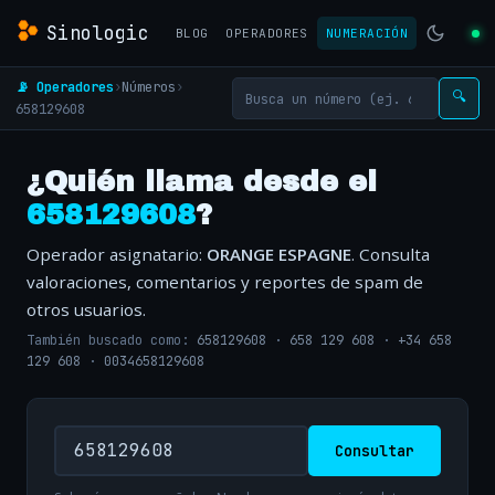
Sinologic
BLOG
OPERADORES
NUMERACIÓN
📡 Operadores
›
Números
›
🔍
658129608
¿Quién llama desde el
658129608
?
Operador asignatario:
ORANGE ESPAGNE
. Consulta
valoraciones, comentarios y reportes de spam de
otros usuarios.
También buscado como:
658129608
·
658 129 608
·
+34 658
129 608
·
0034658129608
Consultar