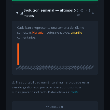
Evolución semanal — últimos 6
1 😡 · 0
📊
▾
meses
💬
Cada barra representa una semana del último
semestre.
Naranja
= votos negativos,
amarillo
=
comentarios.
09/02
16/02
23/02
02/03
09/03
16/03
23/03
30/03
06/04
13/04
20/04
27/04
04/05
11/05
18/05
25/05
01/06
08/06
15/06
22/06
29/06
06/07
13/07
20/07
27/07
03/08
⚠️ Tras portabilidad numérica el número puede estar
siendo gestionado por otro operador distinto al
subasignatario indicado. Datos oficiales:
CNMC
.
VALORACIÓN