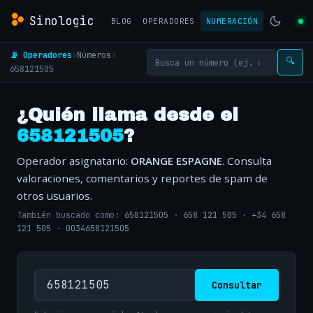
Sinologic
BLOG
OPERADORES
NUMERACIÓN
📡 Operadores
›
Números
›
🔍
658121505
¿Quién llama desde el
658121505
?
Operador asignatario:
ORANGE ESPAGNE
. Consulta
valoraciones, comentarios y reportes de spam de
otros usuarios.
También buscado como:
658121505
·
658 121 505
·
+34 658
121 505
·
0034658121505
Consultar