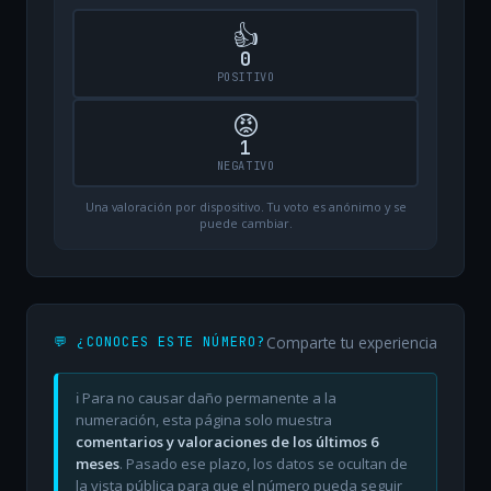
👍
0
POSITIVO
😡
1
NEGATIVO
Una valoración por dispositivo. Tu voto es anónimo y se
puede cambiar.
Comparte tu experiencia
💬 ¿CONOCES ESTE NÚMERO?
ℹ️ Para no causar daño permanente a la
numeración, esta página solo muestra
comentarios y valoraciones de los últimos 6
meses
. Pasado ese plazo, los datos se ocultan de
la vista pública para que el número pueda seguir