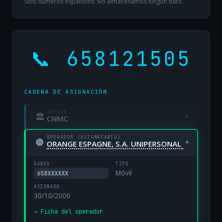
Solo números españoles. No almacenamos ningún dato.
📞 658121505
CADENA DE ASIGNACIÓN
ORIGEN
🏛
▾
CNMC
OPERADOR (ASIGNATARIO)
🟢
▾
ORANGE ESPAGNE, S.A. UNIPERSONAL
RANGO
TIPO
Móvil
658XXXXXX
ASIGNADO
30/10/2006
→ Ficha del operador