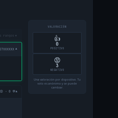
VALORACIÓN
▾
s rangos
👍
0
POSITIVO
▾
57XXXXXX
😡
3
NEGATIVO
Una valoración por dispositivo. Tu
voto es anónimo y se puede
cambiar.
▾
😡 · 0 💬