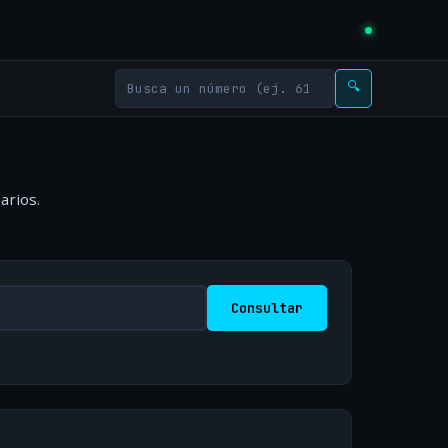
🔍
arios.
Consultar