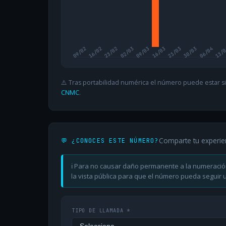
09/02
16/02
23/02
02/03
09/03
16/03
23/03
30/03
06/04
13/
⚠️ Tras portabilidad numérica el número puede estar si
CNMC
.
Comparte tu experie
💬 ¿CONOCES ESTE NÚMERO?
ℹ️ Para no causar daño permanente a la numeració
la vista pública para que el número pueda seguir ut
TIPO DE LLAMADA *