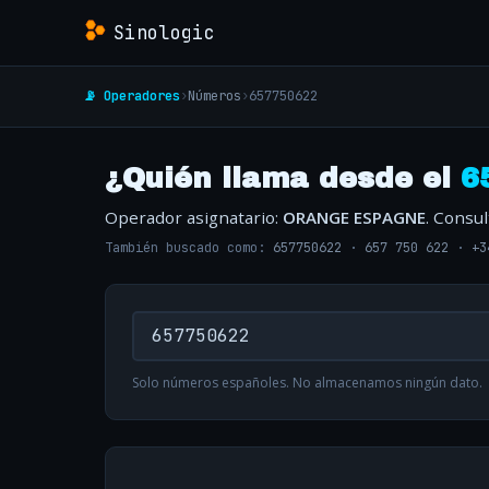
Sinologic
📡 Operadores
›
Números
›
657750622
¿Quién llama desde el
6
Operador asignatario:
ORANGE ESPAGNE
. Consu
También buscado como:
657750622
·
657 750 622
·
+3
Solo números españoles. No almacenamos ningún dato.