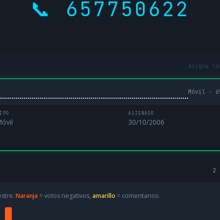
📞 657750622
Asigna lo
Móvil · 6
IPO
ASIGNADO
óvil
30/10/2006
2 
estre.
Naranja
= votos negativos,
amarillo
= comentarios.