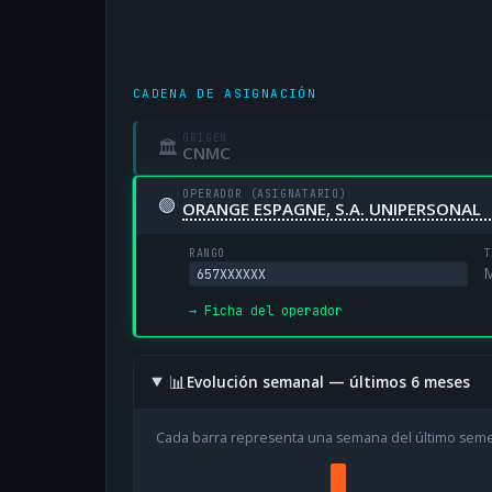
CADENA DE ASIGNACIÓN
ORIGEN
🏛
CNMC
OPERADOR (ASIGNATARIO)
🟢
ORANGE ESPAGNE, S.A. UNIPERSONAL
RANGO
T
M
657XXXXXX
→ Ficha del operador
📊
Evolución semanal — últimos 6 meses
Cada barra representa una semana del último sem