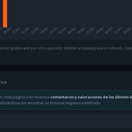
04
20/04
27/04
04/05
11/05
18/05
25/05
01/06
08/06
15/06
22/06
29/06
06/07
13/07
20/07
endo gestionado por otro operador distinto al subasignatario indicado. Datos
ncia
n, esta página solo muestra
comentarios y valoraciones de los últimos 
ilizándose sin arrastrar un historial negativo indefinido.