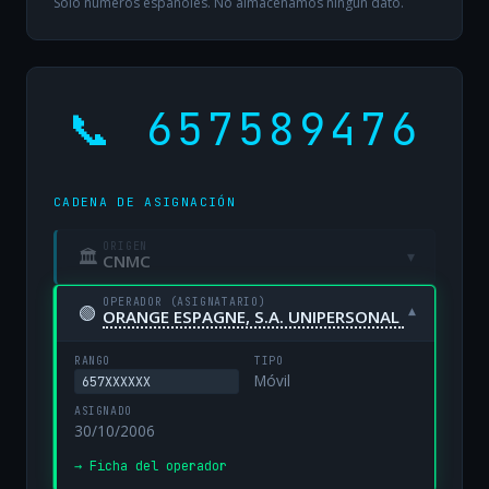
Solo números españoles. No almacenamos ningún dato.
📞 657589476
CADENA DE ASIGNACIÓN
ORIGEN
🏛
▾
CNMC
OPERADOR (ASIGNATARIO)
🟢
▾
ORANGE ESPAGNE, S.A. UNIPERSONAL
RANGO
TIPO
Móvil
657XXXXXX
ASIGNADO
30/10/2006
→ Ficha del operador