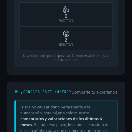
👍
0
POSITIVO
😡
2
NEGATIVO
Una valoración por dispositivo. Tu voto es anónimo y se
puede cambiar.
Comparte tu experiencia
💬 ¿CONOCES ESTE NÚMERO?
ℹ️ Para no causar daño permanente a la
numeración, esta página solo muestra
comentarios y valoraciones de los últimos 6
meses
. Pasado ese plazo, los datos se ocultan de
la vista pública para que el número pueda seguir