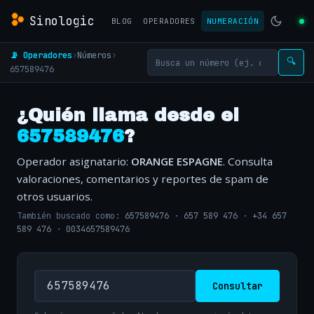
Sinologic
BLOG
OPERADORES
NUMERACIÓN
📡 Operadores
›
Números
›
🔍
657589476
¿Quién llama desde el
657589476
?
Operador asignatario:
ORANGE ESPAGNE
. Consulta
valoraciones, comentarios y reportes de spam de
otros usuarios.
También buscado como:
657589476
·
657 589 476
·
+34 657
589 476
·
0034657589476
Consultar