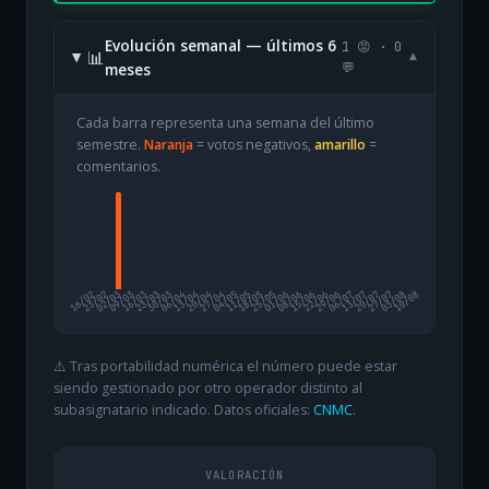
Evolución semanal — últimos 6
1 😡 · 0
📊
▾
meses
💬
Cada barra representa una semana del último
semestre.
Naranja
= votos negativos,
amarillo
=
comentarios.
16/02
23/02
02/03
09/03
16/03
23/03
30/03
06/04
13/04
20/04
27/04
04/05
11/05
18/05
25/05
01/06
08/06
15/06
22/06
29/06
06/07
13/07
20/07
27/07
03/08
10/08
⚠️ Tras portabilidad numérica el número puede estar
siendo gestionado por otro operador distinto al
subasignatario indicado. Datos oficiales:
CNMC
.
VALORACIÓN