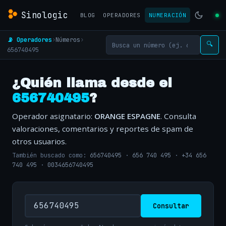
Sinologic
BLOG
OPERADORES
NUMERACIÓN
📡 Operadores
›
Números
›
🔍
656740495
¿Quién llama desde el
656740495
?
Operador asignatario:
ORANGE ESPAGNE
. Consulta
valoraciones, comentarios y reportes de spam de
otros usuarios.
También buscado como:
656740495
·
656 740 495
·
+34 656
740 495
·
0034656740495
Consultar