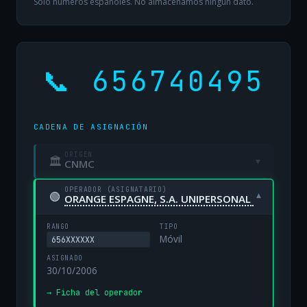
Solo números españoles. No almacenamos ningún dato.
📞 656740495
CADENA DE ASIGNACIÓN
ORIGEN
🏛
▾
CNMC
OPERADOR (ASIGNATARIO)
🟢
▾
ORANGE ESPAGNE, S.A. UNIPERSONAL
RANGO
TIPO
Móvil
656XXXXXX
ASIGNADO
30/10/2006
→ Ficha del operador