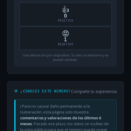
👍
0
POSITIVO
😡
1
NEGATIVO
Una valoración por dispositivo. Tu voto es anónimo y se
puede cambiar.
Comparte tu experiencia
💬 ¿CONOCES ESTE NÚMERO?
ℹ️ Para no causar daño permanente a la
numeración, esta página solo muestra
comentarios y valoraciones de los últimos 6
meses
. Pasado ese plazo, los datos se ocultan de
la vista pública para que el número pueda seguir