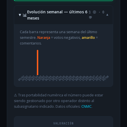
Evolución semanal — últimos 6
1 😡 · 0
📊
▾
meses
💬
Cada barra representa una semana del último
semestre.
Naranja
= votos negativos,
amarillo
=
comentarios.
09/02
16/02
23/02
02/03
09/03
16/03
23/03
30/03
06/04
13/04
20/04
27/04
04/05
11/05
18/05
25/05
01/06
08/06
15/06
22/06
29/06
06/07
13/07
20/07
27/07
03/08
⚠️ Tras portabilidad numérica el número puede estar
siendo gestionado por otro operador distinto al
subasignatario indicado. Datos oficiales:
CNMC
.
VALORACIÓN