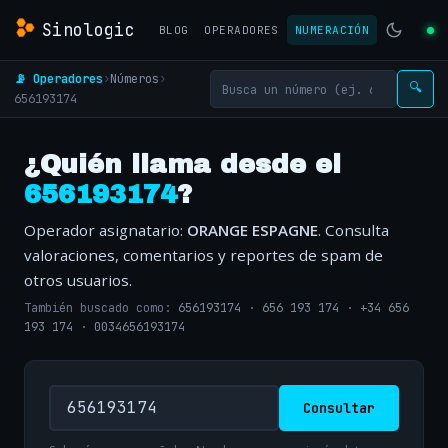
Sinologic
BLOG
OPERADORES
NUMERACIÓN
📡 Operadores
›
Números
›
🔍
656193174
¿Quién llama desde el
656193174
?
Operador asignatario:
ORANGE ESPAGNE
. Consulta
valoraciones, comentarios y reportes de spam de
otros usuarios.
También buscado como:
656193174
·
656 193 174
·
+34 656
193 174
·
0034656193174
Consultar