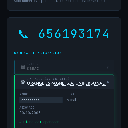
Solo números españoles. No almacenamos ningún dato.
📞 656193174
CADENA DE ASIGNACIÓN
ORIGEN
🏛
▾
CNMC
OPERADOR (ASIGNATARIO)
🟢
▾
ORANGE ESPAGNE, S.A. UNIPERSONAL
RANGO
TIPO
Móvil
656XXXXXX
ASIGNADO
30/10/2006
→ Ficha del operador