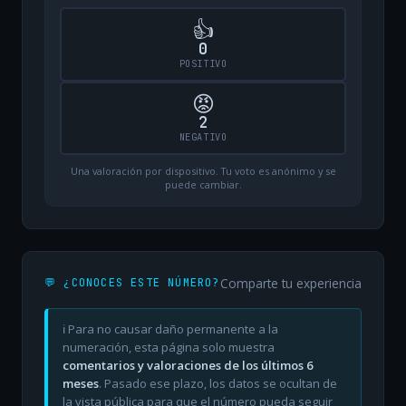
👍
0
POSITIVO
😡
2
NEGATIVO
Una valoración por dispositivo. Tu voto es anónimo y se
puede cambiar.
Comparte tu experiencia
💬 ¿CONOCES ESTE NÚMERO?
ℹ️ Para no causar daño permanente a la
numeración, esta página solo muestra
comentarios y valoraciones de los últimos 6
meses
. Pasado ese plazo, los datos se ocultan de
la vista pública para que el número pueda seguir