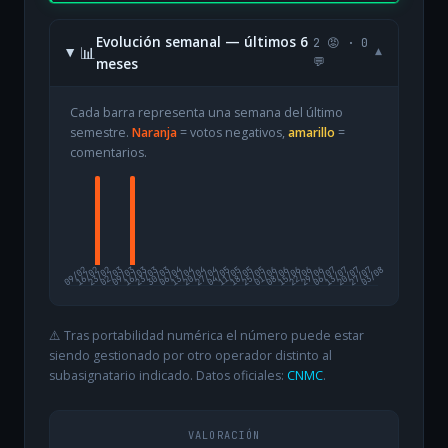
Evolución semanal — últimos 6
2 😡 · 0
📊
▾
meses
💬
Cada barra representa una semana del último
semestre.
Naranja
= votos negativos,
amarillo
=
comentarios.
09/02
16/02
23/02
02/03
09/03
16/03
23/03
30/03
06/04
13/04
20/04
27/04
04/05
11/05
18/05
25/05
01/06
08/06
15/06
22/06
29/06
06/07
13/07
20/07
27/07
03/08
⚠️ Tras portabilidad numérica el número puede estar
siendo gestionado por otro operador distinto al
subasignatario indicado. Datos oficiales:
CNMC
.
VALORACIÓN