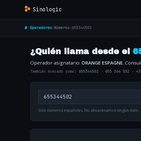
Sinologic
📡 Operadores
›
Números
›
655344502
¿Quién llama desde el
6
Operador asignatario:
ORANGE ESPAGNE
. Consu
También buscado como:
655344502
·
655 344 502
·
+3
Solo números españoles. No almacenamos ningún dato.