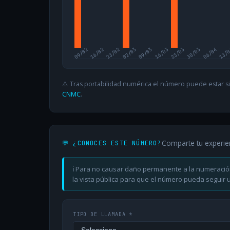
09/02
16/02
23/02
02/03
09/03
16/03
23/03
30/03
06/04
13/
⚠️ Tras portabilidad numérica el número puede estar si
CNMC
.
Comparte tu experie
💬 ¿CONOCES ESTE NÚMERO?
ℹ️ Para no causar daño permanente a la numeració
la vista pública para que el número pueda seguir ut
TIPO DE LLAMADA *