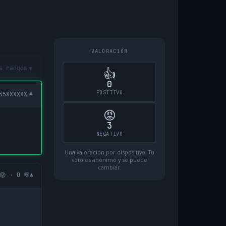
VALORACIÓN
▾
s rangos
👍
0
POSITIVO
▾
55XXXXXX
😡
3
NEGATIVO
Una valoración por dispositivo. Tu
voto es anónimo y se puede
cambiar.
▾
😡 · 0 💬