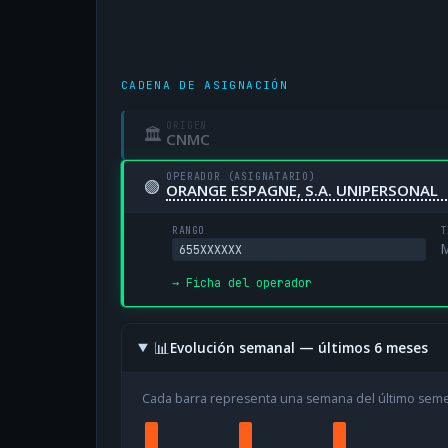
CADENA DE ASIGNACIÓN
ORIGEN
🏛
CNMC
OPERADOR (ASIGNATARIO)
🟢
ORANGE ESPAGNE, S.A. UNIPERSONAL
RANGO
T
M
655XXXXXX
→ Ficha del operador
📊
Evolución semanal — últimos 6 meses
Cada barra representa una semana del último sem