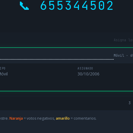
📞 655344502
Asigna lo
Móvil · 6
IPO
ASIGNADO
óvil
30/10/2006
3 
estre.
Naranja
= votos negativos,
amarillo
= comentarios.