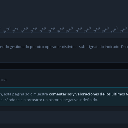
04
20/04
27/04
04/05
11/05
18/05
25/05
01/06
08/06
15/06
22/06
29/06
06/07
13/07
20/07
endo gestionado por otro operador distinto al subasignatario indicado. Datos
ncia
n, esta página solo muestra
comentarios y valoraciones de los últimos 
ilizándose sin arrastrar un historial negativo indefinido.