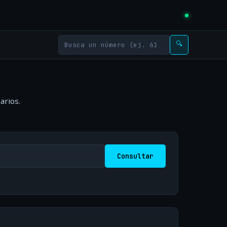
🔍
arios.
Consultar