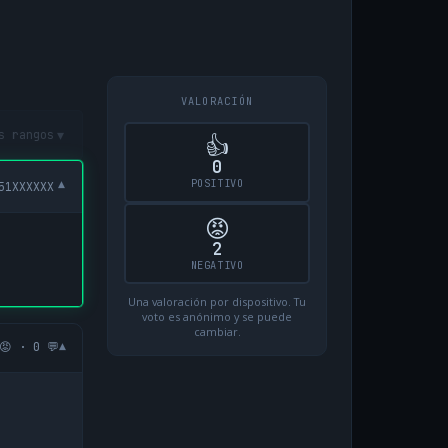
VALORACIÓN
▾
s rangos
👍
0
POSITIVO
▾
51XXXXXX
😡
2
NEGATIVO
Una valoración por dispositivo. Tu
voto es anónimo y se puede
cambiar.
▾
😡 · 0 💬