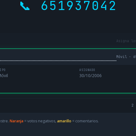
📞 651937042
Asigna lo
Móvil · 6
IPO
ASIGNADO
óvil
30/10/2006
2 
estre.
Naranja
= votos negativos,
amarillo
= comentarios.