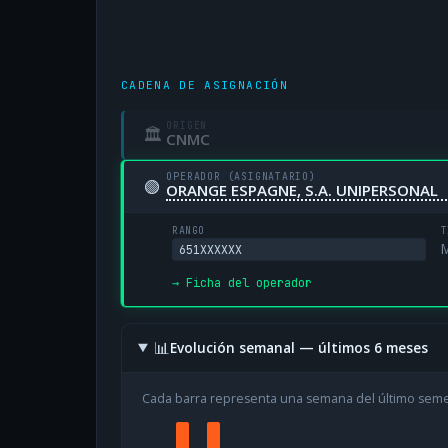
CADENA DE ASIGNACIÓN
ORIGEN
🏛
CNMC
OPERADOR (ASIGNATARIO)
🟢
ORANGE ESPAGNE, S.A. UNIPERSONAL
RANGO
T
M
651XXXXXX
→ Ficha del operador
📊
Evolución semanal — últimos 6 meses
Cada barra representa una semana del último sem