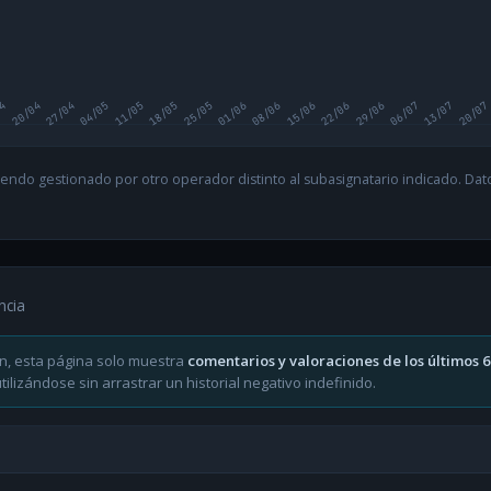
04
20/04
27/04
04/05
11/05
18/05
25/05
01/06
08/06
15/06
22/06
29/06
06/07
13/07
20/07
endo gestionado por otro operador distinto al subasignatario indicado. Datos
ncia
n, esta página solo muestra
comentarios y valoraciones de los últimos 
ilizándose sin arrastrar un historial negativo indefinido.