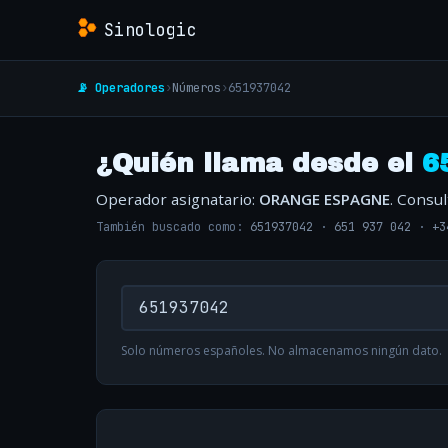
Sinologic
📡 Operadores
›
Números
›
651937042
¿Quién llama desde el
6
Operador asignatario:
ORANGE ESPAGNE
. Consu
También buscado como:
651937042
·
651 937 042
·
+3
Solo números españoles. No almacenamos ningún dato.