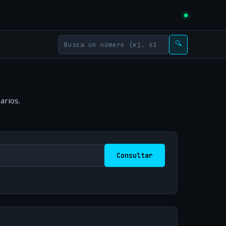
🔍
arios.
Consultar