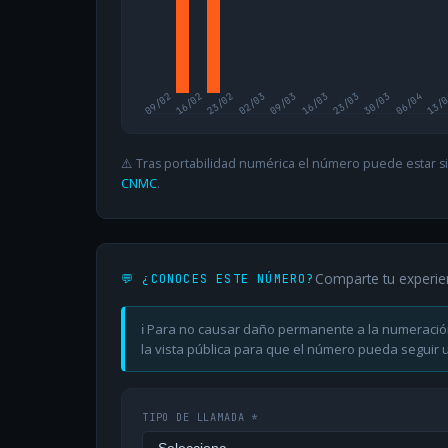
09/02
16/02
23/02
02/03
09/03
16/03
23/03
30/03
06/04
13/
⚠️ Tras portabilidad numérica el número puede estar si
CNMC
.
Comparte tu experie
💬 ¿CONOCES ESTE NÚMERO?
ℹ️ Para no causar daño permanente a la numeració
la vista pública para que el número pueda seguir ut
TIPO DE LLAMADA *