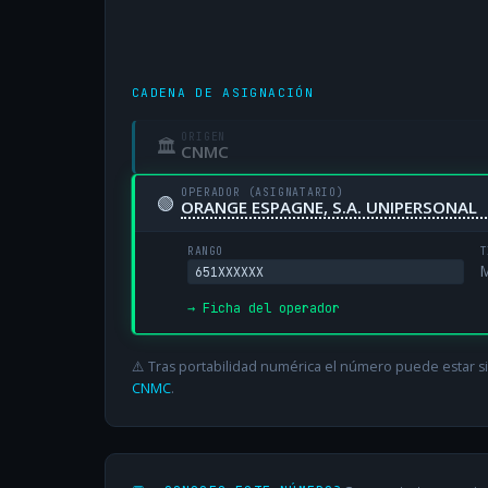
CADENA DE ASIGNACIÓN
ORIGEN
🏛
CNMC
OPERADOR (ASIGNATARIO)
🟢
ORANGE ESPAGNE, S.A. UNIPERSONAL
RANGO
T
M
651XXXXXX
→ Ficha del operador
⚠️ Tras portabilidad numérica el número puede estar si
CNMC
.