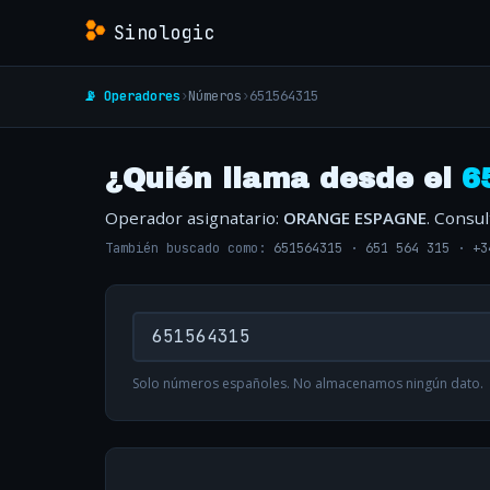
Sinologic
📡 Operadores
›
Números
›
651564315
¿Quién llama desde el
6
Operador asignatario:
ORANGE ESPAGNE
. Consu
También buscado como:
651564315
·
651 564 315
·
+3
Solo números españoles. No almacenamos ningún dato.