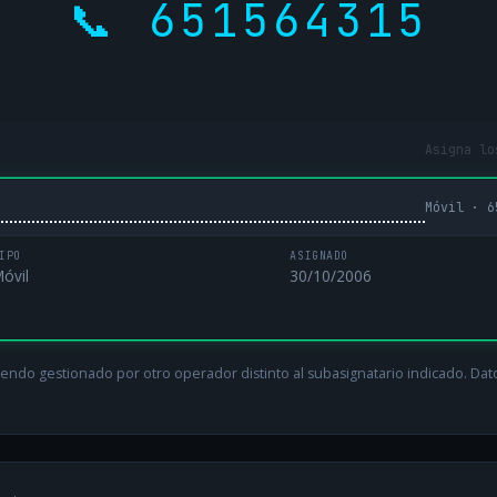
📞 651564315
Asigna lo
Móvil · 6
IPO
ASIGNADO
óvil
30/10/2006
endo gestionado por otro operador distinto al subasignatario indicado. Datos