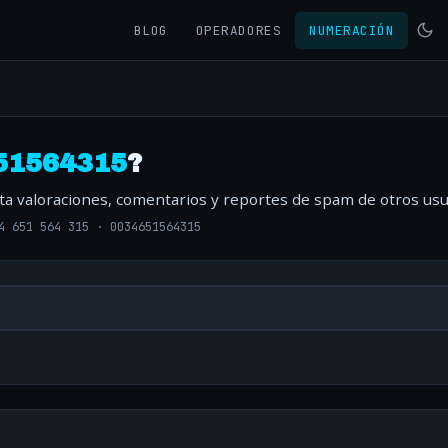
BLOG
OPERADORES
NUMERACIÓN
51564315
?
lta valoraciones, comentarios y reportes de spam de otros usu
4 651 564 315
·
0034651564315