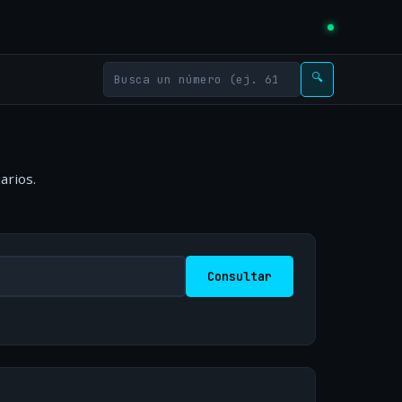
🔍
arios.
Consultar