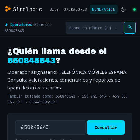
Sinologic
BLOG
OPERADORES
NUMERACIÓN
📡 Operadores
›
Números
›
🔍
650845643
¿Quién llama desde el
650845643
?
Operador asignatario:
TELEFÓNICA MÓVILES ESPAÑA
.
Consulta valoraciones, comentarios y reportes de
spam de otros usuarios.
También buscado como:
650845643
·
650 845 643
·
+34 650
845 643
·
0034650845643
Consultar