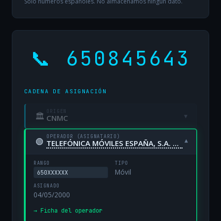
Solo números españoles. No almacenamos ningún dato.
📞 650845643
CADENA DE ASIGNACIÓN
ORIGEN
🏛
▾
CNMC
OPERADOR (ASIGNATARIO)
🟢
▾
TELEFÓNICA MÓVILES ESPAÑA, S.A. UNIPERSONAL
RANGO
TIPO
Móvil
650XXXXXX
ASIGNADO
04/05/2000
→ Ficha del operador