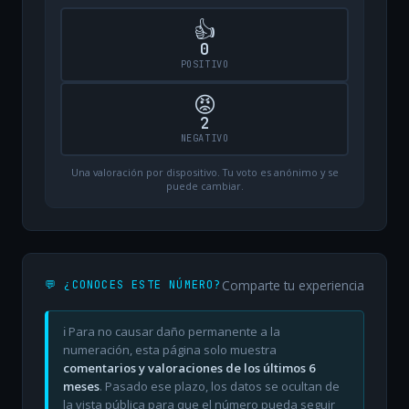
👍
0
POSITIVO
😡
2
NEGATIVO
Una valoración por dispositivo. Tu voto es anónimo y se
puede cambiar.
Comparte tu experiencia
💬 ¿CONOCES ESTE NÚMERO?
ℹ️ Para no causar daño permanente a la
numeración, esta página solo muestra
comentarios y valoraciones de los últimos 6
meses
. Pasado ese plazo, los datos se ocultan de
la vista pública para que el número pueda seguir