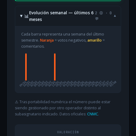
Evolución semanal — últimos 6
2 😡 · 0
📊
▾
meses
💬
Cada barra representa una semana del último
semestre.
Naranja
= votos negativos,
amarillo
=
comentarios.
09/02
16/02
23/02
02/03
09/03
16/03
23/03
30/03
06/04
13/04
20/04
27/04
04/05
11/05
18/05
25/05
01/06
08/06
15/06
22/06
29/06
06/07
13/07
20/07
27/07
03/08
⚠️ Tras portabilidad numérica el número puede estar
siendo gestionado por otro operador distinto al
subasignatario indicado. Datos oficiales:
CNMC
.
VALORACIÓN