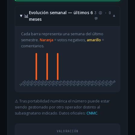
Evolución semanal — últimos 6
3 😡 · 0
📊
▾
meses
💬
Cada barra representa una semana del último
semestre.
Naranja
= votos negativos,
amarillo
=
comentarios.
16/02
23/02
02/03
09/03
16/03
23/03
30/03
06/04
13/04
20/04
27/04
04/05
11/05
18/05
25/05
01/06
08/06
15/06
22/06
29/06
06/07
13/07
20/07
27/07
03/08
10/08
⚠️ Tras portabilidad numérica el número puede estar
siendo gestionado por otro operador distinto al
subasignatario indicado. Datos oficiales:
CNMC
.
VALORACIÓN