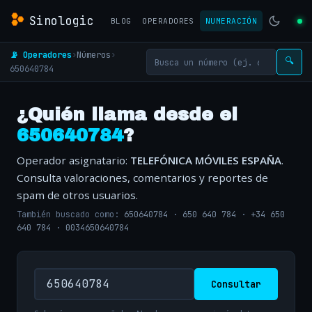
Sinologic
BLOG
OPERADORES
NUMERACIÓN
📡 Operadores
›
Números
›
🔍
650640784
¿Quién llama desde el
650640784
?
Operador asignatario:
TELEFÓNICA MÓVILES ESPAÑA
.
Consulta valoraciones, comentarios y reportes de
spam de otros usuarios.
También buscado como:
650640784
·
650 640 784
·
+34 650
640 784
·
0034650640784
Consultar