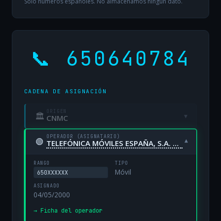
Solo números españoles. No almacenamos ningún dato.
📞 650640784
CADENA DE ASIGNACIÓN
ORIGEN
🏛
▾
CNMC
OPERADOR (ASIGNATARIO)
🟢
▾
TELEFÓNICA MÓVILES ESPAÑA, S.A. UNIPERSONAL
RANGO
TIPO
Móvil
650XXXXXX
ASIGNADO
04/05/2000
→ Ficha del operador