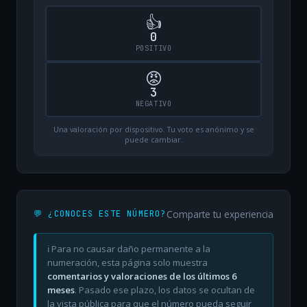
👍
0
POSITIVO
😡
3
NEGATIVO
Una valoración por dispositivo. Tu voto es anónimo y se
puede cambiar.
Comparte tu experiencia
💬 ¿CONOCES ESTE NÚMERO?
ℹ️ Para no causar daño permanente a la
numeración, esta página solo muestra
comentarios y valoraciones de los últimos 6
meses
. Pasado ese plazo, los datos se ocultan de
la vista pública para que el número pueda seguir