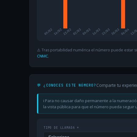
09/02
16/02
23/02
02/03
09/03
16/03
23/03
30/03
06/04
13/
⚠️ Tras portabilidad numérica el número puede estar si
CNMC
.
Comparte tu experie
💬 ¿CONOCES ESTE NÚMERO?
ℹ️ Para no causar daño permanente a la numeració
la vista pública para que el número pueda seguir ut
TIPO DE LLAMADA *