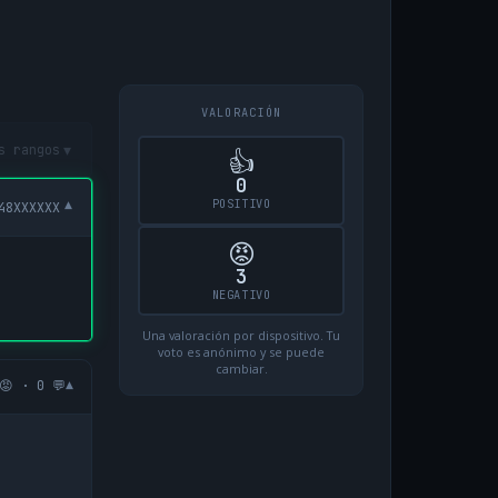
VALORACIÓN
▾
s rangos
👍
0
POSITIVO
▾
48XXXXXX
😡
3
NEGATIVO
Una valoración por dispositivo. Tu
voto es anónimo y se puede
cambiar.
▾
😡 · 0 💬