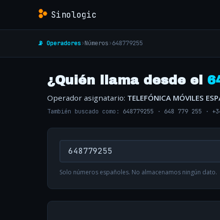
Sinologic
📡 Operadores
›
Números
›
648779255
¿Quién llama desde el
6
Operador asignatario:
TELEFÓNICA MÓVILES ES
También buscado como:
648779255
·
648 779 255
·
+3
Solo números españoles. No almacenamos ningún dato.