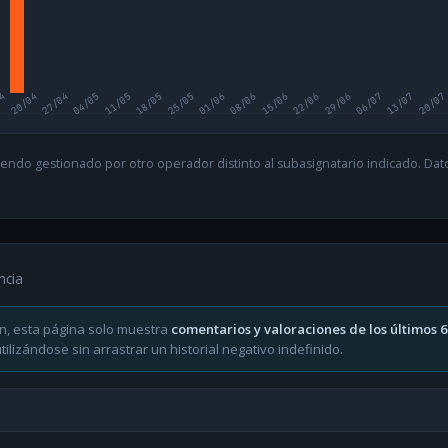
04
20/04
27/04
04/05
11/05
18/05
25/05
01/06
08/06
15/06
22/06
29/06
06/07
13/07
20/07
endo gestionado por otro operador distinto al subasignatario indicado. Datos
ncia
n, esta página solo muestra
comentarios y valoraciones de los últimos 
ilizándose sin arrastrar un historial negativo indefinido.