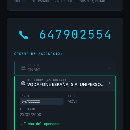
Solo números españoles. No almacenamos ningún dato.
📞 647902554
CADENA DE ASIGNACIÓN
ORIGEN
🏛
▾
CNMC
OPERADOR (ASIGNATARIO)
🟢
▾
VODAFONE ESPAÑA, S.A. UNIPERSONAL
RANGO
TIPO
Móvil
647XXXXXX
ASIGNADO
25/05/2000
→ Ficha del operador