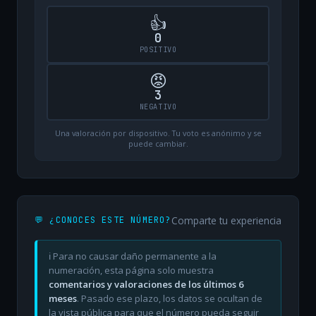
👍
0
POSITIVO
😡
3
NEGATIVO
Una valoración por dispositivo. Tu voto es anónimo y se
puede cambiar.
Comparte tu experiencia
💬 ¿CONOCES ESTE NÚMERO?
ℹ️ Para no causar daño permanente a la
numeración, esta página solo muestra
comentarios y valoraciones de los últimos 6
meses
. Pasado ese plazo, los datos se ocultan de
la vista pública para que el número pueda seguir