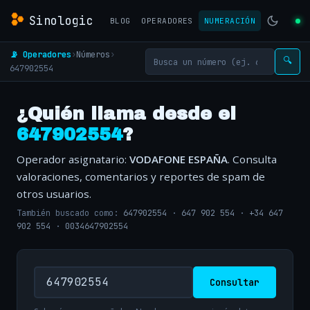
Sinologic
BLOG
OPERADORES
NUMERACIÓN
📡 Operadores
›
Números
›
🔍
647902554
¿Quién llama desde el
647902554
?
Operador asignatario:
VODAFONE ESPAÑA
. Consulta
valoraciones, comentarios y reportes de spam de
otros usuarios.
También buscado como:
647902554
·
647 902 554
·
+34 647
902 554
·
0034647902554
Consultar