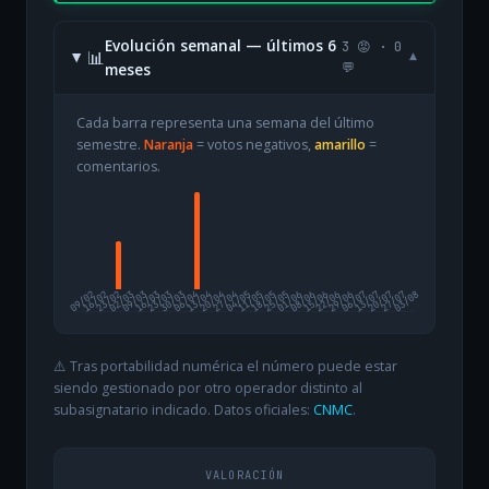
Evolución semanal — últimos 6
3 😡 · 0
📊
▾
meses
💬
Cada barra representa una semana del último
semestre.
Naranja
= votos negativos,
amarillo
=
comentarios.
09/02
16/02
23/02
02/03
09/03
16/03
23/03
30/03
06/04
13/04
20/04
27/04
04/05
11/05
18/05
25/05
01/06
08/06
15/06
22/06
29/06
06/07
13/07
20/07
27/07
03/08
⚠️ Tras portabilidad numérica el número puede estar
siendo gestionado por otro operador distinto al
subasignatario indicado. Datos oficiales:
CNMC
.
VALORACIÓN