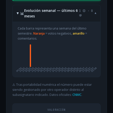
Evolución semanal — últimos 6
1 😡 · 0
📊
▾
meses
💬
Cada barra representa una semana del último
semestre.
Naranja
= votos negativos,
amarillo
=
comentarios.
09/02
16/02
23/02
02/03
09/03
16/03
23/03
30/03
06/04
13/04
20/04
27/04
04/05
11/05
18/05
25/05
01/06
08/06
15/06
22/06
29/06
06/07
13/07
20/07
27/07
03/08
⚠️ Tras portabilidad numérica el número puede estar
siendo gestionado por otro operador distinto al
subasignatario indicado. Datos oficiales:
CNMC
.
VALORACIÓN