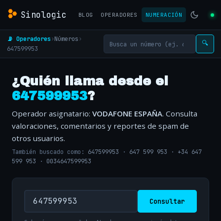
Sinologic
BLOG
OPERADORES
NUMERACIÓN
📡 Operadores
›
Números
›
🔍
647599953
¿Quién llama desde el
647599953
?
Operador asignatario:
VODAFONE ESPAÑA
. Consulta
valoraciones, comentarios y reportes de spam de
otros usuarios.
También buscado como:
647599953
·
647 599 953
·
+34 647
599 953
·
0034647599953
Consultar