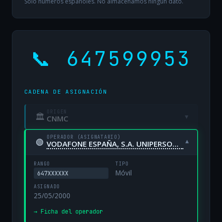
Solo números españoles. No almacenamos ningún dato.
📞 647599953
CADENA DE ASIGNACIÓN
ORIGEN
🏛
▾
CNMC
OPERADOR (ASIGNATARIO)
🟢
▾
VODAFONE ESPAÑA, S.A. UNIPERSONAL
RANGO
TIPO
Móvil
647XXXXXX
ASIGNADO
25/05/2000
→ Ficha del operador