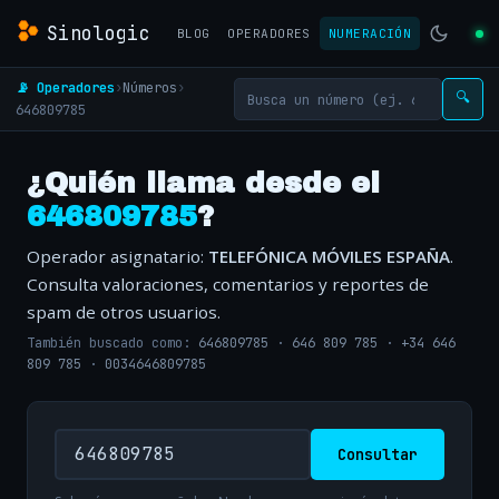
Sinologic
BLOG
OPERADORES
NUMERACIÓN
📡 Operadores
›
Números
›
🔍
646809785
¿Quién llama desde el
646809785
?
Operador asignatario:
TELEFÓNICA MÓVILES ESPAÑA
.
Consulta valoraciones, comentarios y reportes de
spam de otros usuarios.
También buscado como:
646809785
·
646 809 785
·
+34 646
809 785
·
0034646809785
Consultar