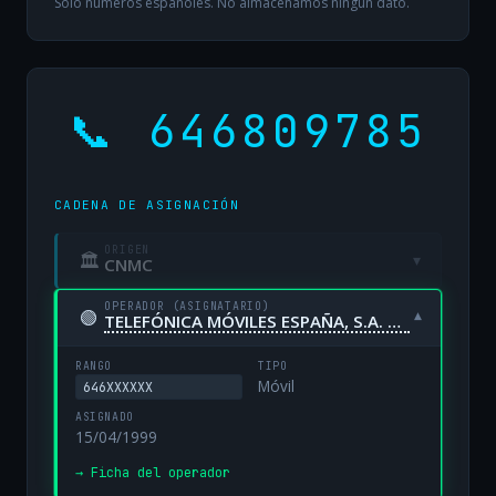
Solo números españoles. No almacenamos ningún dato.
📞 646809785
CADENA DE ASIGNACIÓN
ORIGEN
🏛
▾
CNMC
OPERADOR (ASIGNATARIO)
🟢
▾
TELEFÓNICA MÓVILES ESPAÑA, S.A. UNIPERSONAL
RANGO
TIPO
Móvil
646XXXXXX
ASIGNADO
15/04/1999
→ Ficha del operador