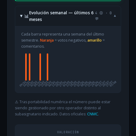
Evolución semanal — últimos 6
4 😡 · 0
📊
▾
meses
💬
Cada barra representa una semana del último
semestre.
Naranja
= votos negativos,
amarillo
=
comentarios.
09/02
16/02
23/02
02/03
09/03
16/03
23/03
30/03
06/04
13/04
20/04
27/04
04/05
11/05
18/05
25/05
01/06
08/06
15/06
22/06
29/06
06/07
13/07
20/07
27/07
03/08
⚠️ Tras portabilidad numérica el número puede estar
siendo gestionado por otro operador distinto al
subasignatario indicado. Datos oficiales:
CNMC
.
VALORACIÓN