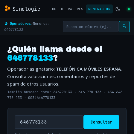
Sinologic
BLOG
OPERADORES
NUMERACIÓN
📡 Operadores
›
Números
›
🔍
646778133
¿Quién llama desde el
646778133
?
Operador asignatario:
TELEFÓNICA MÓVILES ESPAÑA
.
Consulta valoraciones, comentarios y reportes de
spam de otros usuarios.
También buscado como:
646778133
·
646 778 133
·
+34 646
778 133
·
0034646778133
Consultar