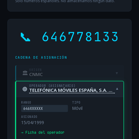
Solo números españoles. No almacenamos ningún dato.
📞 646778133
CADENA DE ASIGNACIÓN
ORIGEN
🏛
▾
CNMC
OPERADOR (ASIGNATARIO)
🟢
▾
TELEFÓNICA MÓVILES ESPAÑA, S.A. UNIPERSONAL
RANGO
TIPO
Móvil
646XXXXXX
ASIGNADO
15/04/1999
→ Ficha del operador