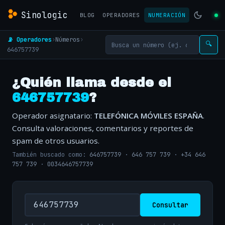
Sinologic
BLOG
OPERADORES
NUMERACIÓN
📡 Operadores
›
Números
›
🔍
646757739
¿Quién llama desde el
646757739
?
Operador asignatario:
TELEFÓNICA MÓVILES ESPAÑA
.
Consulta valoraciones, comentarios y reportes de
spam de otros usuarios.
También buscado como:
646757739
·
646 757 739
·
+34 646
757 739
·
0034646757739
Consultar