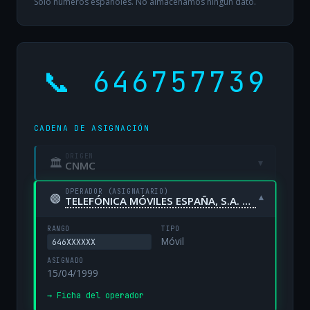
Solo números españoles. No almacenamos ningún dato.
📞 646757739
CADENA DE ASIGNACIÓN
ORIGEN
🏛
▾
CNMC
OPERADOR (ASIGNATARIO)
🟢
▾
TELEFÓNICA MÓVILES ESPAÑA, S.A. UNIPERSONAL
RANGO
TIPO
Móvil
646XXXXXX
ASIGNADO
15/04/1999
→ Ficha del operador