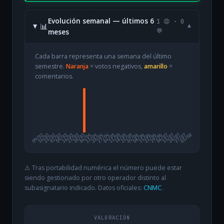
Evolución semanal — últimos 6
1 😡 · 0
📊
▾
meses
💬
Cada barra representa una semana del último
semestre.
Naranja
= votos negativos,
amarillo
=
comentarios.
09/02
16/02
23/02
02/03
09/03
16/03
23/03
30/03
06/04
13/04
20/04
27/04
04/05
11/05
18/05
25/05
01/06
08/06
15/06
22/06
29/06
06/07
13/07
20/07
27/07
03/08
⚠️ Tras portabilidad numérica el número puede estar
siendo gestionado por otro operador distinto al
subasignatario indicado. Datos oficiales:
CNMC
.
VALORACIÓN