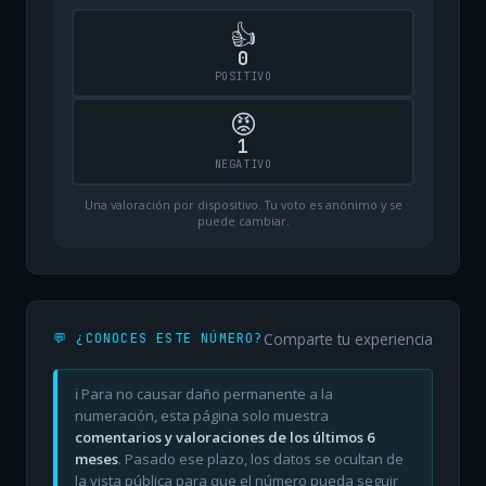
👍
0
POSITIVO
😡
1
NEGATIVO
Una valoración por dispositivo. Tu voto es anónimo y se
puede cambiar.
Comparte tu experiencia
💬 ¿CONOCES ESTE NÚMERO?
ℹ️ Para no causar daño permanente a la
numeración, esta página solo muestra
comentarios y valoraciones de los últimos 6
meses
. Pasado ese plazo, los datos se ocultan de
la vista pública para que el número pueda seguir