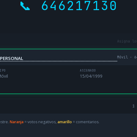
📞 646217130
Asigna lo
Móvil · 6
NIPERSONAL
IPO
ASIGNADO
óvil
15/04/1999
1 
estre.
Naranja
= votos negativos,
amarillo
= comentarios.