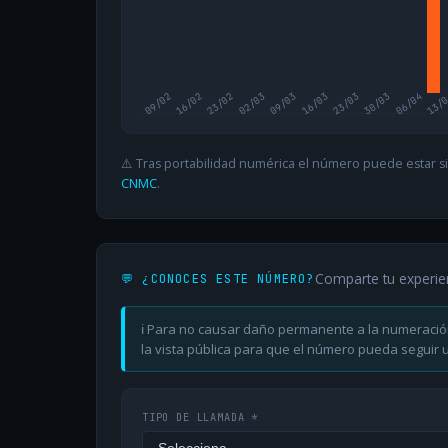
09/02
16/02
23/02
02/03
09/03
16/03
23/03
30/03
06/04
13/
⚠️ Tras portabilidad numérica el número puede estar si
CNMC
.
Comparte tu experie
💬 ¿CONOCES ESTE NÚMERO?
ℹ️ Para no causar daño permanente a la numeració
la vista pública para que el número pueda seguir ut
TIPO DE LLAMADA *