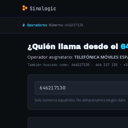
Sinologic
📡 Operadores
›
Números
›
646217130
¿Quién llama desde el
6
Operador asignatario:
TELEFÓNICA MÓVILES ES
También buscado como:
646217130
·
646 217 130
·
+3
Solo números españoles. No almacenamos ningún dato.