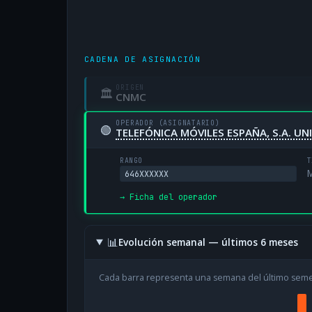
CADENA DE ASIGNACIÓN
ORIGEN
🏛
CNMC
OPERADOR (ASIGNATARIO)
🟢
TELEFÓNICA MÓVILES ESPAÑA, S.A. U
RANGO
T
M
646XXXXXX
→ Ficha del operador
📊
Evolución semanal — últimos 6 meses
Cada barra representa una semana del último sem