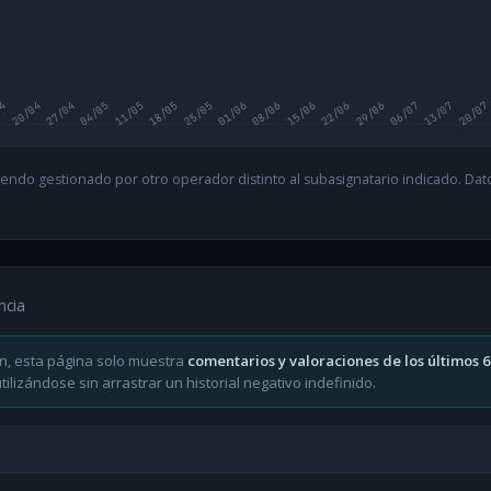
04
20/04
27/04
04/05
11/05
18/05
25/05
01/06
08/06
15/06
22/06
29/06
06/07
13/07
20/07
endo gestionado por otro operador distinto al subasignatario indicado. Datos
ncia
n, esta página solo muestra
comentarios y valoraciones de los últimos 
ilizándose sin arrastrar un historial negativo indefinido.