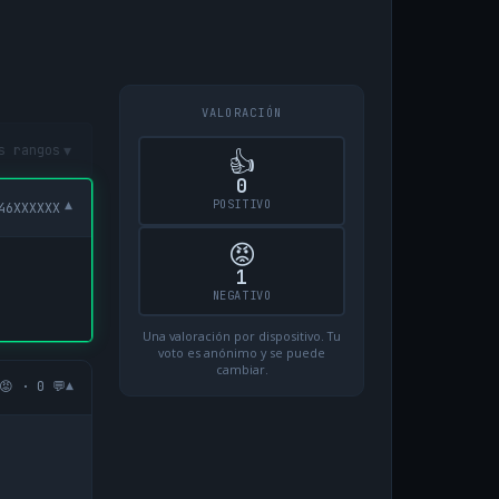
VALORACIÓN
▾
s rangos
👍
0
POSITIVO
▾
46XXXXXX
😡
1
NEGATIVO
Una valoración por dispositivo. Tu
voto es anónimo y se puede
cambiar.
▾
😡 · 0 💬