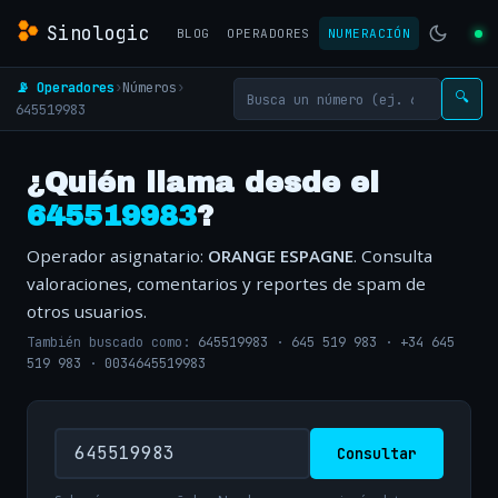
Sinologic
BLOG
OPERADORES
NUMERACIÓN
📡 Operadores
›
Números
›
🔍
645519983
¿Quién llama desde el
645519983
?
Operador asignatario:
ORANGE ESPAGNE
. Consulta
valoraciones, comentarios y reportes de spam de
otros usuarios.
También buscado como:
645519983
·
645 519 983
·
+34 645
519 983
·
0034645519983
Consultar