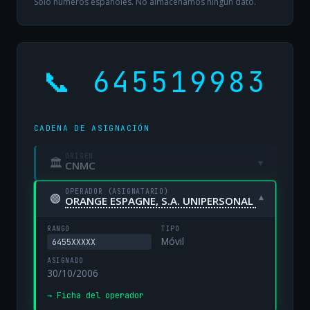
Solo números españoles. No almacenamos ningún dato.
📞 645519983
CADENA DE ASIGNACIÓN
ORIGEN
🏛
▾
CNMC
OPERADOR (ASIGNATARIO)
🟢
▾
ORANGE ESPAGNE, S.A. UNIPERSONAL
RANGO
TIPO
Móvil
6455XXXXX
ASIGNADO
30/10/2006
→ Ficha del operador